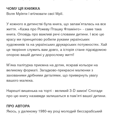
ЧОМУ ЦЯ КНИЖКА
Воля Мрiяти i втiлювати свої Мрiї.
У кожного в дитинстві була книга, що запам’яталась на все
життя. «Казка про Рожеву Пташку Фламінго» - саме така
книга. Оповідь про важливі речі словами дитини. І всю цю
красу ми принципово робили руками українських
художників та на українських друкарських потужностях. Хай
це творіння служить вам довго, а історія стане підсвідомою
опорою вашій дитині у дорослому житті!
М’яка палітурка приємна на дотик, яскраві кольори на
великому форматі. Загадково-прекрасні малюнки з
захованими дрібними деталями, що привернуть увагу
вашого малюка.
Нарешті вишенька на торті - великий 3-D замок! Спогади
про цю книгу назавжди залишаться в пам’яті вашої дитини.
ПРО АВТОРА
Якось, у далекому 1980-му році молодий бессарабський