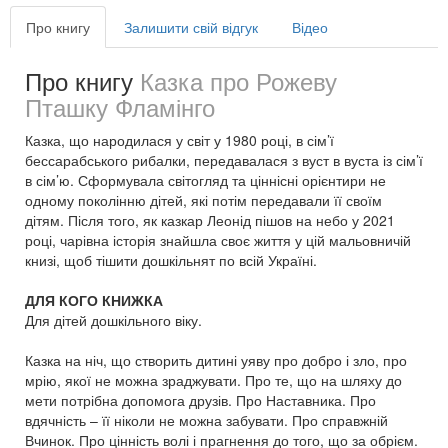
Про книгу
Залишити свій відгук
Відео
Про книгу
Казка про Рожеву
Пташку Фламінго
Казка, що народилася у світ у 1980 році, в сім’ї
бессарабського рибалки, передавалася з вуст в вуста із сім’ї
в сім’ю. Сформувала світогляд та ціннісні орієнтири не
одному поколінню дітей, які потім передавали її своїм
дітям. Після того, як казкар Леонід пішов на небо у 2021
році, чарівна історія знайшла своє життя у цій мальовничій
книзі, щоб тішити дошкільнят по всій Україні.
ДЛЯ КОГО КНИЖКА
Для дітей дошкільного віку.
Казка на ніч, що створить дитині уяву про добро і зло, про
мрію, якої не можна зраджувати. Про те, що на шляху до
мети потрібна допомога друзів. Про Наставника. Про
вдячність – її ніколи не можна забувати. Про справжній
Вчинок. Про цінність волі і прагнення до того, що за обрієм.