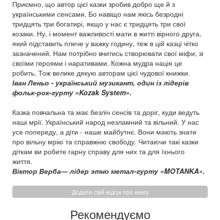
Приємно, що автор цієї казки зробив добро ще й з
українськими сенсами. Бо навіщо нам якісь безродні
тридцять три богатирі, якщо у нас є тридцять три свої
козаки. Ну, і момент важливості мати в житті вірного друга,
який підставить плече у важку годину, теж в цій казці чітко
зазначений. Нам потрібно вчитись створювати свої міфи, зі
своїми героями і наративами. Кожна мудра нація це
робить. Тож велике дякую авторам цієї чудової книжки.
Іван Леньо - український музикант, один із лідерів
фольк-рок-гурту «Kozak System».
Казка повчальна та має безліч сенсів та доріг, куди ведуть
наші мрії. Український народ незламний та вільний. У нас
усе попереду, а діти - наше майбутнє. Вони мають знати
про вільну мрію та справжню свободу. Читаючи такі казки
діткам ви робите гарну справу для них та для їхнього
життя.
Віктор Верба— лідер этно метал-гурту «MOTANKA».
Додати свій відгук про книгу
Рекомендуємо