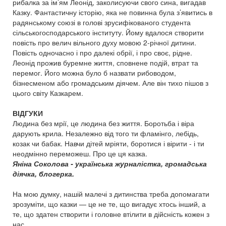
рибалка за ім’ям Леонід, заколисуючи свого сина, вигадав
Казку. Фантастичну історію, яка не повинна була з’явитись в
радянському союзі в голові зрусифікованого студента
сільськогосподарського інституту. Йому вдалося створити
повість про велич вільного духу мовою 2-річної дитини.
Повість одночасно і про далекі обрії, і про своє, рідне.
Леонід прожив буремне життя, сповнене подій, втрат та
перемог. Його можна було б назвати рибоводом,
бізнесменом або громадським діячем. Але він тихо пішов з
цього світу Казкарем.
ВІДГУКИ
Людина без мрії, це людина без життя. Боротьба і віра
дарують крила. Незалежно від того ти фламінго, лебідь,
козак чи бабак. Навчи дітей мріяти, боротися і вірити - і ти
неодмінно переможеш. Про це ця казка.
Яніна Соколова - українська журналістка, громадська
діячка, блогерка.
На мою думку, нашій малечі з дитинства треба допомагати
зрозуміти, що казки — це не те, що вигадує хтось інший, а
те, що здатен створити і головне втілити в дійсність кожен з
нас.