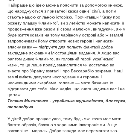
Найкраще цю ідею можна пояснити за допомогою книжок,
що народжуються з приватної казки однієї сім’ї, а потім
стають нашою спільною історією. Прочитавши “Казку про
рожеву плашку Фламінго”, ви з легкістю можете написати її
продовження вже разом зі своїм малюком, вигадуючи, яким
буде життя козаків на тому чарівному острові або ж взагалі
запропонувати йому створити нових героїв і написати
власну казку — підґрунтя для польоту фантазії добре
закладене яскравими ілюстраціями видання. А якщо вас
раптом дивує Фламінго, як головний герой української
казки, то це лише привід замислитися чи достатньо ви
знаєте про Україну взагалі і про Бессарабію зокрема. Наші
землі вміють дивувати несподіваними героями і
неочевидними скарбами, головне — мати бажання їх
відкривати для себе. Маю надію, що книга надихне вас і на
це теж.
Тетяна Микитенко - українська журналістка, блогерка,
телеведуча.
У дітей добре працює уява, тому будь-яка казка має мати
багато образів, бажано з хорошими ілюстраціями. А ще
важливіше - мораль. Добро завжди має перемагати зло.