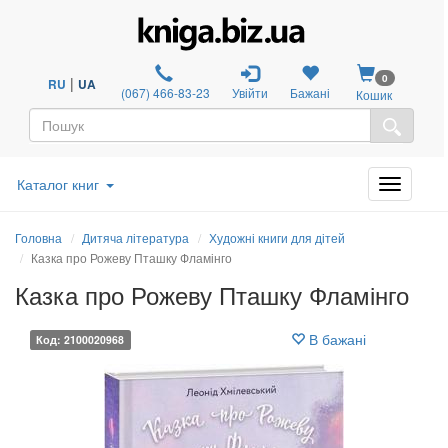
0
|
RU
UA
(067) 466-83-23
Увійти
Бажані
Кошик
Каталог книг
Головна
Дитяча література
Художні книги для дітей
Казка про Рожеву Пташку Фламінго
Казка про Рожеву Пташку Фламінго
В бажані
Код: 2100020968