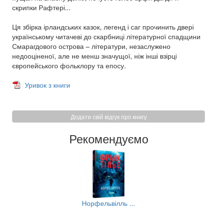
скрипки Рафтері...
Ця збірка ірландських казок, легенд і саг прочинить двері
українському читачеві до скарбниці літературної спадщини
Смарагдового острова – літератури, незаслужено
недооціненої, але не менш значущої, ніж інші взірці
європейського фольклору та епосу.
Уривок з книги
Додати свій відгук про книгу
Рекомендуємо
..
Норфельвілль ...