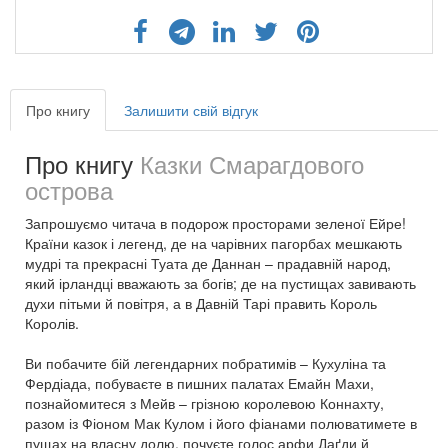
Про книгу
Залишити свій відгук
Про книгу
Казки Смарагдового
острова
Запрошуємо читача в подорож просторами зеленої Ейре!
Країни казок і легенд, де на чарівних пагорбах мешкають
мудрі та прекрасні Туата де Даннан – прадавній народ,
який ірландці вважають за богів; де на пустищах завивають
духи пітьми й повітря, а в Давній Тарі править Король
Королів.
Ви побачите бій легендарних побратимів – Кухуліна та
Фердіада, побуваєте в пишних палатах Емайн Махи,
познайомитеся з Мейв – грізною королевою Коннахту,
разом із Фіоном Мак Кулом і його фіанами полюватимете в
пущах на власну долю, почуєте голос арфи Даґди й