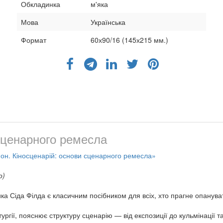
Обкладинка
м'яка
Мова
Українська
Формат
60х90/16 (145х215 мм.)
сценарного ремесла
йон. Кіносценарій: основи сценарного ремесла»
о)
ка Сіда Філда є класичним посібником для всіх, хто прагне опанува
гії, пояснює структуру сценарію — від експозиції до кульмінації т