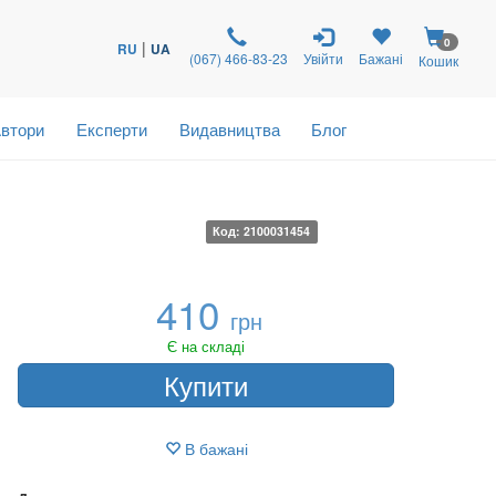
0
|
RU
UA
(067) 466-83-23
Увійти
Бажані
Кошик
втори
Експерти
Видавництва
Блог
Код: 2100031454
410
грн
Є на складі
Купити
В бажані