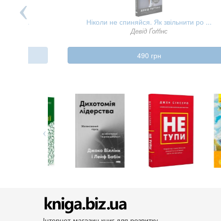
я нашо ...
Ніколи не спиняйся. Як звільнити ро ...
ех
Девід Ґоґґінс
490 грн
Інтернет-магазин книг для розвитку