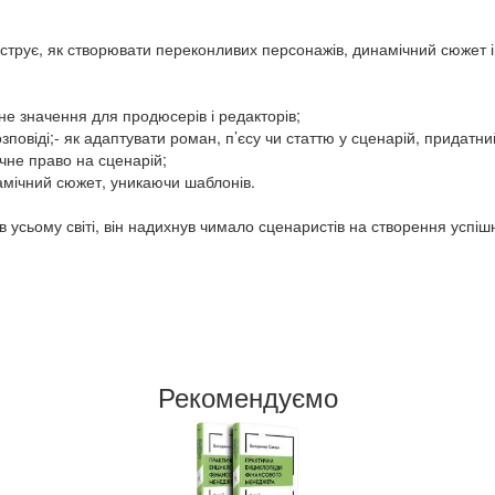
струє, як створювати переконливих персонажів, динамічний сюжет і
не значення для продюсерів і редакторів;
зповіді;- як адаптувати роман, п’єсу чи статтю у сценарій, придатний
чне право на сценарій;
инамічний сюжет, уникаючи шаблонів.
 усьому світі, він надихнув чимало сценаристів на створення успішн
Рекомендуємо