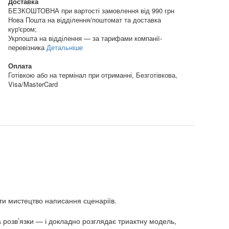
Доставка
БЕЗКОШТОВНА при вартості замовлення від 990 грн
Нова Пошта на відділення/поштомат та доставка
кур'єром;
Укрпошта на відділення — за тарифами компанії-
перевізника
Детальніше
Оплата
Готівкою або на термінал при отриманні, Безготівкова,
Visa/MasterCard
ти мистецтво написання сценаріїв.
а розв’язки — і докладно розглядає триактну модель,