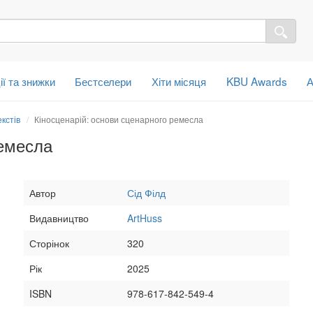
ії та знижки
Бестселери
Хіти місяця
KBU Awards
А
кстів
Кіносценарій: основи сценарного ремесла
ремесла
Автор
Сід Філд
Видавництво
ArtHuss
Сторінок
320
Рік
2025
ISBN
978-617-842-549-4