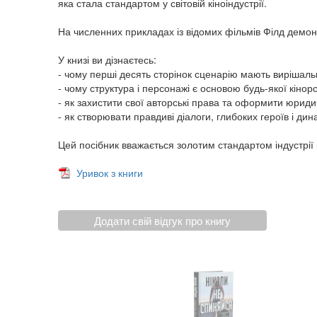
яка стала стандартом у світовій кіноіндустрії.
На численних прикладах із відомих фільмів Філд демон
У книзі ви дізнаєтесь:
- чому перші десять сторінок сценарію мають вирішаль
- чому структура і персонажі є основою будь-якої кіноро
- як захистити свої авторські права та оформити юриди
- як створювати правдиві діалоги, глибоких героїв і д
Цей посібник вважається золотим стандартом індустрії в
Уривок з книги
Додати свій відгук про книгу