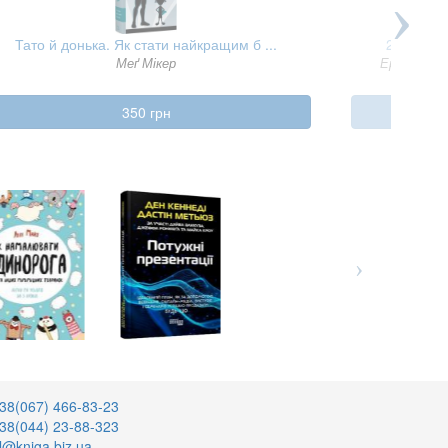
Тато й донька. Як стати найкращим б ...
2024 кіло
Меґ Мікер
Ерік Ван 
350 грн
38(067) 466-83-23
38(044) 23-88-323
l@kniga.biz.ua