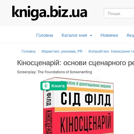
Головна
Каталог книг
Новинки
Акц
Головна
Маркетинг, реклама, PR
Копірайтинг. Написання те
Кіносценарій: основи сценарного 
Screenplay: The Foundations of Screenwriting