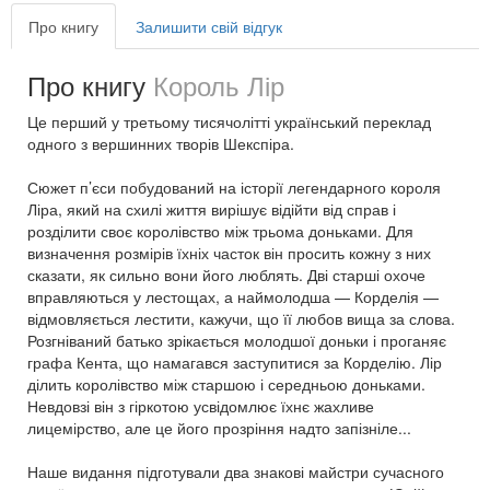
Про книгу
Залишити свій відгук
Про книгу
Король Лір
Це перший у третьому тисячолітті український переклад
одного з вершинних творів Шекспіра.
Сюжет п’єси побудований на історії легендарного короля
Ліра, який на схилі життя вирішує відійти від справ і
розділити своє королівство між трьома доньками. Для
визначення розмірів їхніх часток він просить кожну з них
сказати, як сильно вони його люблять. Дві старші охоче
вправляються у лестощах, а наймолодша — Корделія —
відмовляється лестити, кажучи, що її любов вища за слова.
Розгніваний батько зрікається молодшої доньки і проганяє
графа Кента, що намагався заступитися за Корделію. Лір
ділить королівство між старшою і середньою доньками.
Невдовзі він з гіркотою усвідомлює їхнє жахливе
лицемірство, але це його прозріння надто запізніле...
Наше видання підготували два знакові майстри сучасного