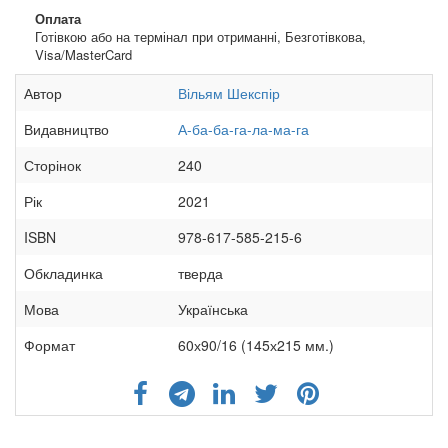
Оплата
Готівкою або на термінал при отриманні, Безготівкова,
Visa/MasterCard
Автор
Вільям Шекспір
Видавництво
А-ба-ба-га-ла-ма-га
Сторінок
240
Рік
2021
ISBN
978-617-585-215-6
Обкладинка
тверда
Мова
Українська
Формат
60х90/16 (145х215 мм.)