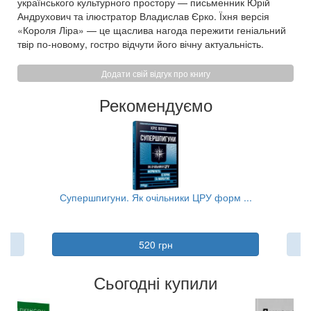
українського культурного простору — письменник Юрій
Андрухович та ілюстратор Владислав Єрко. Їхня версія
«Короля Ліра» — це щаслива нагода пережити геніальний
твір по-новому, гостро відчути його вічну актуальність.
Додати свій відгук про книгу
Рекомендуємо
..
Супершпигуни. Як очільники ЦРУ форм ...
Тя
520 грн
Сьогодні купили