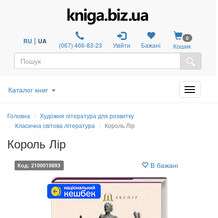
0
|
RU
UA
(067) 466-83-23
Увійти
Бажані
Кошик
Каталог книг
Головна
Художня література для розвитку
Класична світова література
Король Лір
Король Лір
В бажані
Код: 2100019893