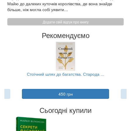
Майю до далеких куточків королівства, де вона знайде
більше, ніж могла собі уявити…
Додати свій відгук про книгу
Рекомендуємо
..
Стоїчний шлях до багатства. Старода ...
Ко
450 грн
Сьогодні купили