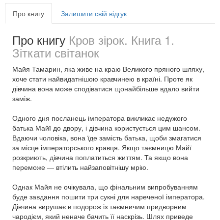
Про книгу
Залишити свій відгук
Про книгу
Кров зірок. Книга 1.
Зіткати світанок
Майя Тамарин, яка живе на краю Великого пряного шляху,
хоче стати найвидатнішою кравчинею в країні. Проте як
дівчина вона може сподіватися щонайбільше вдало вийти
заміж.
Одного дня посланець імператора викликає недужого
батька Майї до двору, і дівчина користується цим шансом.
Вдаючи чоловіка, вона їде замість батька, щоби змагатися
за місце імператорського кравця. Якщо таємницю Майї
розкриють, дівчина поплатиться життям. Та якщо вона
переможе — втілить найзаповітнішу мрію.
Однак Майя не очікувала, що фінальним випробуванням
буде завдання пошити три сукні для нареченої імператора.
Дівчина вирушає в подорож із таємничим придворним
чародієм, який неначе бачить її наскрізь. Шлях приведе