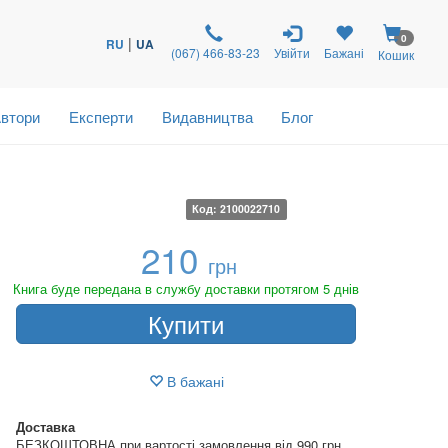
0
|
RU
UA
(067) 466-83-23
Увійти
Бажані
Кошик
втори
Експерти
Видавництва
Блог
Код: 2100022710
210
грн
Книга буде передана в службу доставки протягом 5 днів
Купити
В бажані
Доставка
БЕЗКОШТОВНА при вартості замовлення від 990 грн