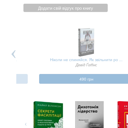
Додати свій відгук про книгу
я нашо ...
Ніколи не спиняйся. Як звільнити ро ...
ех
Девід Ґоґґінс
490 грн