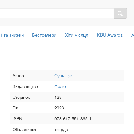
ії та знижки
Бестселери
Хіти місяця
KBU Awards
А
Автор
Сунь-Цзи
Видавництво
Фоліо
Сторінок
128
Рік
2023
ISBN
978-617-551-365-1
Обкладинка
тверда