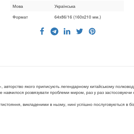
Мова
Українська
Формат
64x86/16 (160x210 мм.)
», авторство якого приписують легендарному китайському полководцю
і не навчилося розвязувати проблеми миром, раз у раз застосовуючи 
истояння, викладеними в ньому, нині успішно послуговуються в бізне