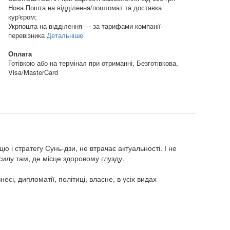
Нова Пошта на відділення/поштомат та доставка
кур'єром;
Укрпошта на відділення — за тарифами компанії-
перевізника
Детальніше
Оплата
Готівкою або на термінал при отриманні, Безготівкова,
Visa/MasterCard
 і стратегу Сунь-дзи, не втрачає актуальності. І не
силу там, де місце здоровому глузду.
сі, дипломатії, політиці, власне, в усіх видах