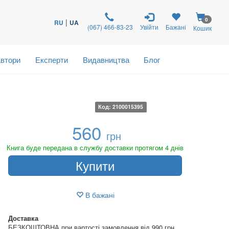
0
|
RU
UA
(067) 466-83-23
Увійти
Бажані
Кошик
втори
Експерти
Видавництва
Блог
Код: 2100015395
560
грн
Книга буде передана в службу доставки протягом 4 днів
Купити
В бажані
Доставка
БЕЗКОШТОВНА при вартості замовлення від 990 грн