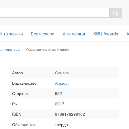
ії та знижки
Бестселери
Хіти місяця
KBU Awards
А
а література
Моральні листи до Луцілія
Автор
Сенека
Видавництво
Апріорі
Сторінок
552
Рік
2017
ISBN
9786176296102
Обкладинка
тверда