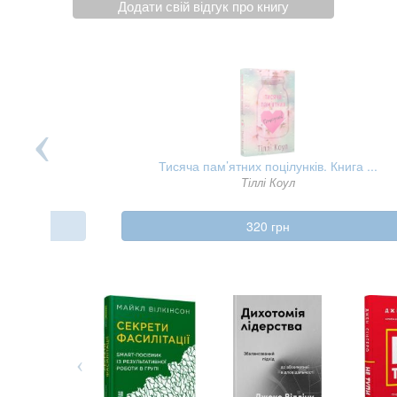
Додати свій відгук про книгу
бів п ...
Тисяча пам’ятних поцілунків. Книга ...
Тіллі Коул
320 грн