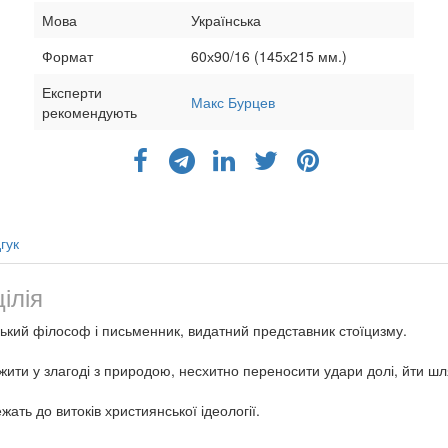
Мова
Українська
Формат
60х90/16 (145х215 мм.)
Експерти
Макс Бурцев
рекомендують
гук
ілія
имський філософ і письменник, видатний представник стоїцизму.
 жити у злагоді з природою, несхитно переносити удари долі, йти ш
ать до витоків християнської ідеології.