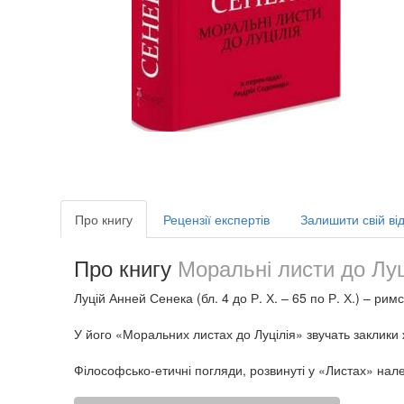
Про книгу
Рецензії експертів
Залишити свій від
Про книгу
Моральні листи до Луц
Луцій Анней Сенека (бл. 4 до Р. Х. – 65 по Р. Х.) – р
У його «Моральних листах до Луцілія» звучать заклики
Філософсько-етичні погляди, розвинуті у «Листах» належ