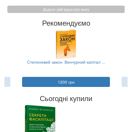
Додати свій відгук про книгу
Рекомендуємо
..
Степеневий закон. Венчурний капітал ...
Ка
1200 грн
Сьогодні купили