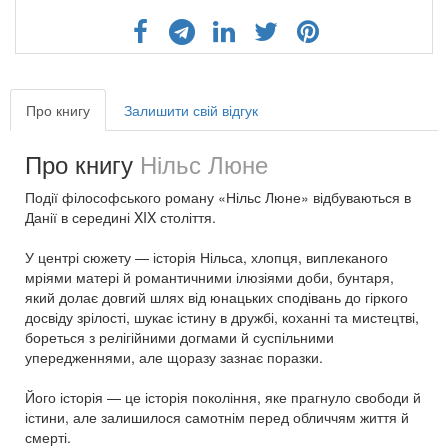
Про книгу
Залишити свій відгук
Про книгу
Нільс Люне
Події філософського роману «Нільс Люне» відбуваються в
Данії в середині XIX століття.
У центрі сюжету — історія Нільса, хлопця, виплеканого
мріями матері й романтичними ілюзіями доби, бунтаря,
який долає довгий шлях від юнацьких сподівань до гіркого
досвіду зрілості, шукає істину в дружбі, коханні та мистецтві,
бореться з релігійними догмами й суспільними
упередженнями, але щоразу зазнає поразки.
Його історія — це історія покоління, яке прагнуло свободи й
істини, але залишилося самотнім перед обличчям життя й
смерті.