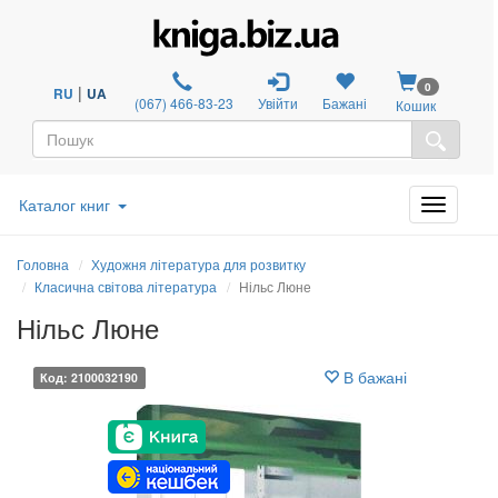
0
|
RU
UA
(067) 466-83-23
Увійти
Бажані
Кошик
Каталог книг
Головна
Художня література для розвитку
Класична світова література
Нільс Люне
Нільс Люне
В бажані
Код: 2100032190