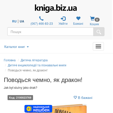
0
|
RU
UA
(067) 466-83-23
Увійти
Бажані
Кошик
Каталог книг
Головна
Дитяча література
Дитячі енциклопедії та пізнавальні книги
Поводься чемно, як дракон!
Поводься чемно, як дракон!
Jak byt sluiny jako drak?
В бажані
Код: 2100023769