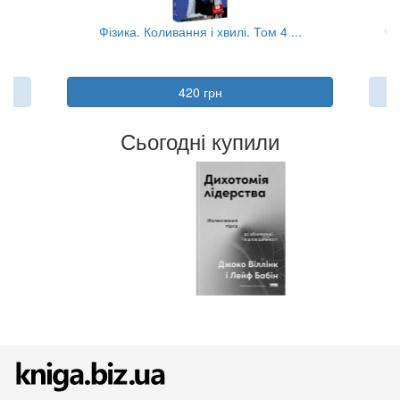
.
Фізика. Коливання і хвилі. Том 4 ...
Фі
420 грн
Сьогодні купили