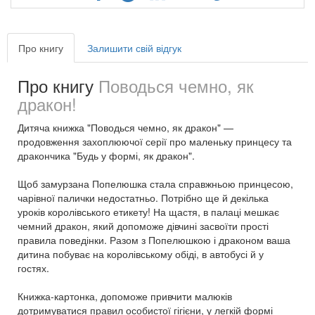
Про книгу
Залишити свій відгук
Про книгу
Поводься чемно, як
дракон!
Дитяча книжка "Поводься чемно, як дракон" —
продовження захоплюючої серії про маленьку принцесу та
дракончика "Будь у формі, як дракон".
Щоб замурзана Попелюшка стала справжньою принцесою,
чарівної палички недостатньо. Потрібно ще й декілька
уроків королівського етикету! На щастя, в палаці мешкає
чемний дракон, який допоможе дівчині засвоїти прості
правила поведінки. Разом з Попелюшкою і драконом ваша
дитина побуває на королівському обіді, в автобусі й у
гостях.
Книжка-картонка, допоможе привчити малюків
дотримуватися правил особистої гігієни, у легкій формі