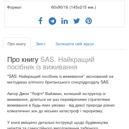
Формат
60х90/16 (145х215 мм.)
Про книгу
Зміст
Залишити свій відгук
Про книгу
SAS. Найкращий
посібник із виживання
"SAS: Найкращий посібник із виживання" заснований на
методиках елітного британського спецпідрозділу SAS.
Автор Джон "Лофті" Вайзман, колишній інструктор із
виживання, ділиться не раз перевіреними стратегіями
виживання в будь-яких умовах - від дикої природи різних
кліматичних зон до міських катастроф і тероризму.
У книзі вміщено детальні інструкції щодо будівництва
укриття та самостійного виготовлення табірного