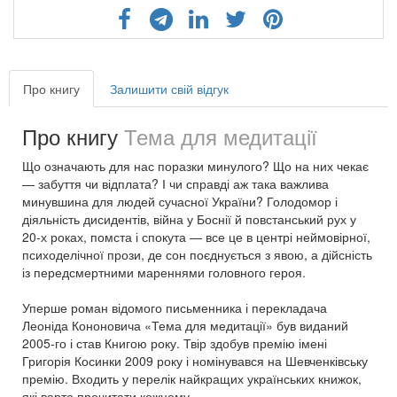
Про книгу
Залишити свій відгук
Про книгу
Тема для медитації
Що означають для нас поразки минулого? Що на них чекає
— забуття чи відплата? І чи справді аж така важлива
минувшина для людей сучасної України? Голодомор і
діяльність дисидентів, війна у Боснії й повстанський рух у
20-х роках, помста і спокута — все це в центрі неймовірної,
психоделічної прози, де сон поєднується з явою, а дійсність
із передсмертними мареннями головного героя.
Уперше роман відомого письменника і перекладача
Леоніда Кононовича «Тема для медитації» був виданий
2005-го і став Книгою року. Твір здобув премію імені
Григорія Косинки 2009 року і номінувався на Шевченківську
премію. Входить у перелік найкращих українських книжок,
які варто прочитати кожному.