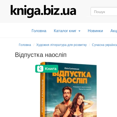
Головна
Каталог книг
Новинки
Акц
Головна
Художня література для розвитку
Сучасна українс
Відпустка наосліп