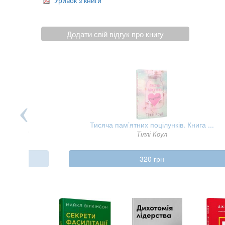
Додати свій відгук про книгу
Тисяча пам’ятних поцілунків. Книга ...
уїзе Клінґ
Тіллі Коул
320 грн