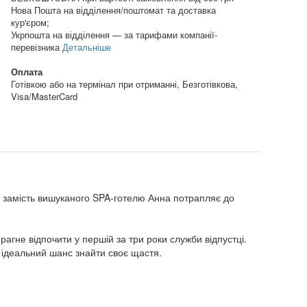
Нова Пошта на відділення/поштомат та доставка
кур'єром;
Укрпошта на відділення — за тарифами компанії-
перевізника
Детальніше
Оплата
Готівкою або на термінал при отриманні, Безготівкова,
Visa/MasterCard
х), замість вишуканого SPA-готелю Анна потрапляє до
рагне відпочити у першій за три роки служби відпустці.
м ідеальний шанс знайти своє щастя.