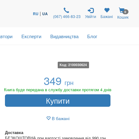
0
|
RU
UA
(067) 466-83-23
Увійти
Бажані
Кошик
втори
Експерти
Видавництва
Блог
Код: 2100030624
349
грн
Книга буде передана в службу доставки протягом 4 днів
Купити
В бажані
Доставка
БЕЗКОШТОВНА при вартості замовлення від 990 грн