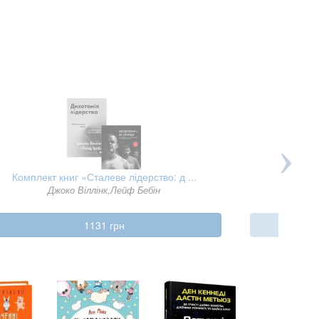
Комплект книг «Сталеве лідерство: д ...
Залізні 
Джоко Віллінк,Лейф Бебін
1131 грн