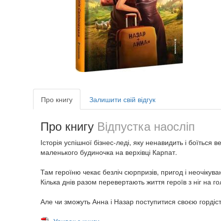
Про книгу
Залишити свій відгук
Про книгу
Відпустка наосліп
Історія успішної бізнес-леді, яку ненавидить і боїться
маленького будиночка на верхівці Карпат.
Там героїню чекає безліч сюрпризів, пригод і неочікув
Кілька днів разом перевертають життя героїв з ніг на 
Але чи зможуть Анна і Назар поступитися своєю гордіст
Уривок з книги