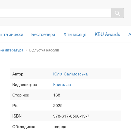
ії та знижки
Бестселери
Хіти місяця
KBU Awards
А
ька література
Відпустка наосліп
Автор
Юлія Салімовська
Видавництво
Книголав
Сторінок
168
Рік
2025
ISBN
978-617-8566-19-7
Обкладинка
тверда