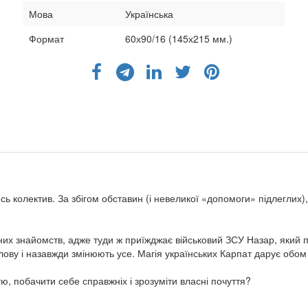
Мова
Українська
Формат
60х90/16 (145х215 мм.)
 весь колектив. За збігом обставин (і невеликої «допомоги» підлегли
аних знайомств, адже туди ж приїжджає військовий ЗСУ Назар, який п
голову і назавжди змінюють усе. Магія українських Карпат дарує обо
ю, побачити себе справжніх і зрозуміти власні почуття?