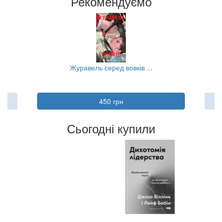
Рекомендуємо
...
Журавель серед вовків ...
Л
450 грн
Сьогодні купили