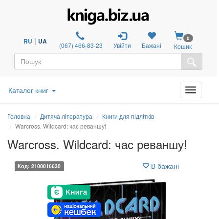
0
|
RU
UA
(067) 466-83-23
Увійти
Бажані
Кошик
Каталог книг
Головна
Дитяча література
Книги для підлітків
Warcross. Wildcard: час реваншу!
Warcross. Wildcard: час реваншу!
В бажані
Код: 2100016630