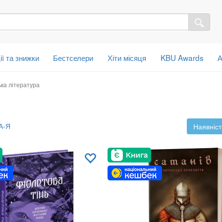
ії та знижки
Бестселери
Хіти місяця
KBU Awards
А
ька література
А-Я
Наявніст