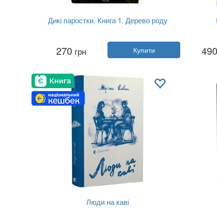
Дикі паростки. Книга 1. Дерево роду
Автор:
Ольга Саліпа
270
49
грн
Купити
Рік:
2024
Видавництво:
Клуб Сімейного До...
Обкладинка:
тверда
Мова:
Українська
Люди на каві