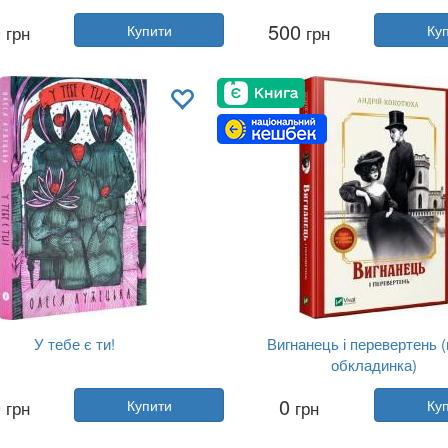
:
Інесса Кравченко, Володимир...
Автор:
Зінаїда Тулуб
0
500
грн
Купити
грн
Ку
Рік:
2025
Рік:
2024
идавництво:
Колесо Життя
Видавництво:
Віхола
Обкладинка:
тверда
Обкладинка:
м'яка
Мова:
Українська
Мова:
Українська
У тебе є ти!
Вигнанець і перевертень (
обкладинка)
Автор:
Олеся Лужецька
Автор:
Андрій Кокотюха
0
0
грн
Купити
грн
Ку
Рік:
2025
Рік:
2025
авництво:
Yakaboo Publishing
Видавництво:
Vivat
Обкладинка:
тверда
Обкладинка:
м'яка