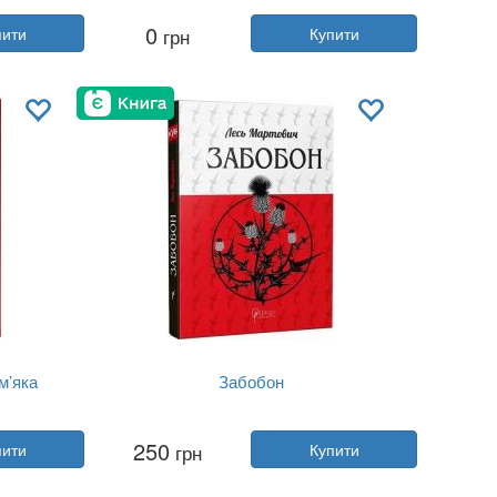
Автор:
Андрій Кокотюха
0
пити
грн
Купити
Рік:
2025
Видавництво:
Vivat
Обкладинка:
м'яка
Мова:
Українська
м’яка
Забобон
Автор:
Лесь Мартович
250
пити
грн
Купити
Рік:
2020
Видавництво:
Апріорі
Обкладинка:
тверда