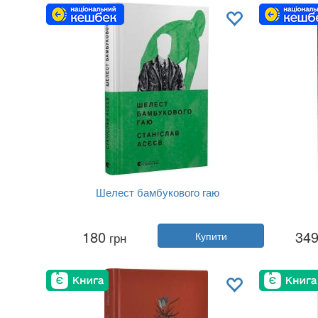
Мова:
Українська
Шелест бамбукового гаю
Автор:
Станіслав Асєєв
180
34
грн
Купити
Рік:
2022
Видавництво:
Видавництво Старо...
Обкладинка:
тверда
Мова:
Українська