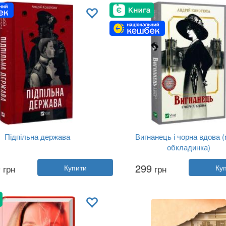
Мова:
Українська
Мова:
Українська
Підпільна держава
Вигнанець і чорна вдова (
обкладинка)
Автор:
Андрій Кокотюха
Автор:
Андрій Кокотюха
9
299
грн
Купити
грн
Ку
Рік:
2024
Рік:
2025
Видавництво:
Vivat
Видавництво:
Vivat
Обкладинка:
тверда
Обкладинка:
м'яка
Мова:
Українська
Мова:
Українська