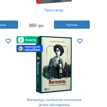
Проти вітру
Автор:
Марина Бородіна
360
пити
грн
Купити
Рік:
2025
Видавництво:
Фоліо
Обкладинка:
тверда
Мова:
Українська
Вигнанець і шляхетна полонянка
(м’яка обкладинка)