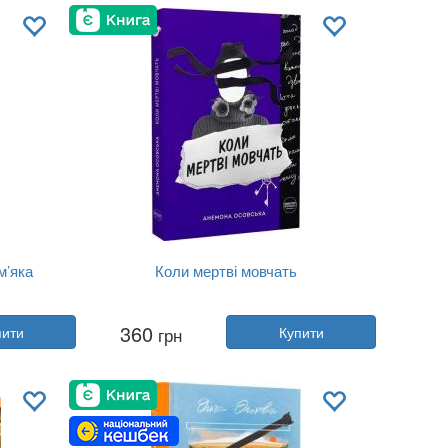
Мова:
Українська
м’яка
Коли мертві мовчать
Автор:
Анемона Осовська
360
пити
грн
Купити
Рік:
2025
Видавництво:
Creative Women Pu...
Обкладинка:
тверда
Мова:
Українська