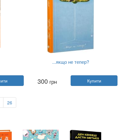
...якщо не тепер?
Автор:
Ольга Ольхова
300
пити
грн
Купити
Рік:
2024
Видавництво:
Видавництво Старо...
Обкладинка:
тверда
Мова:
Українська
26