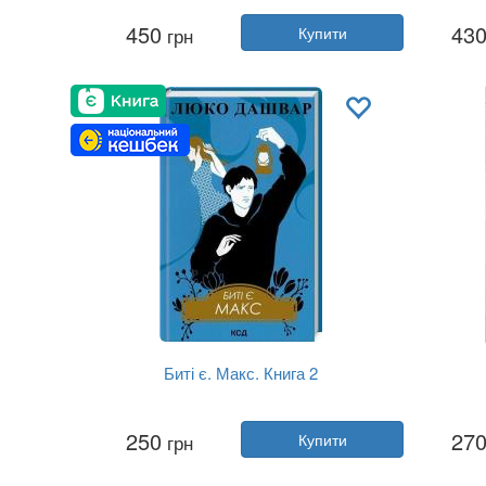
Автор:
Мар'яна Савка
Автор
450
43
грн
Купити
Рік:
2023
Видавництво:
Видавництво Старо...
В
Обкладинка:
тверда
Мова:
Українська
Биті є. Макс. Книга 2
Автор:
Люко Дашвар
250
27
грн
Купити
Рік:
2024
Видавництво:
Клуб Сімейного До...
Вид
Обкладинка:
тверда