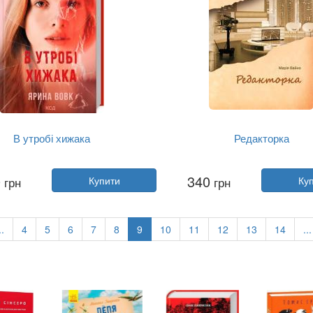
В утробі хижака
Редакторка
Автор:
Ярина Вовк
Автор:
Марія Вайно
0
340
грн
Купити
грн
Ку
Рік:
2025
Рік:
2022
авництво:
Клуб Сімейного До...
Видавництво:
Місто-НВ
Обкладинка:
тверда
Обкладинка:
тверда
Мова:
Українська
Мова:
Українська
..
4
5
6
7
8
9
10
11
12
13
14
...