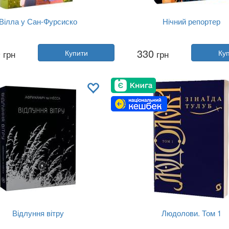
Вілла у Сан-Фурсиско
Нічний репортер
Автор:
Ярослава Литвин
Автор:
Юрій Винничук
0
330
грн
Купити
грн
Ку
Рік:
2024
Рік:
2023
Видавництво:
Фабула
Видавництво:
Фоліо
Обкладинка:
тверда
Обкладинка:
тверда
Мова:
Українська
Мова:
Українська
Відлуння вітру
Людолови. Том 1