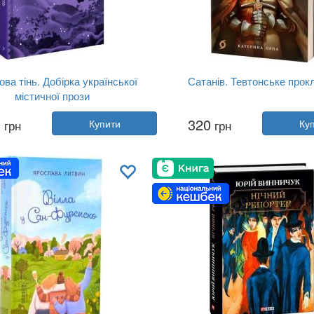
ова тінь. Добірка української
Сатанів. Тевтонське прок
містичної прози
Автор:
Анастасія Бідонько
Автор:
Катерина Липа
0
320
грн
Купити
грн
Ку
Рік:
2024
Рік:
2024
давництво:
Ще одну сторінку
Видавництво:
Віхола
Обкладинка:
тверда
Обкладинка:
м'яка
Мова:
Українська
Мова:
Українська