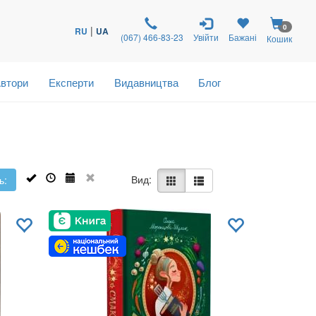
0
|
RU
UA
(067) 466-83-23
Увійти
Бажані
Кошик
втори
Експерти
Видавництва
Блог
Вид:
ь: