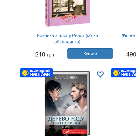
Коханка з площі Ринок (м’яка
Фіолет
обкладинка)
Автор:
Андрій Кокотюха
210
49
грн
Купити
Рік:
2023
Видавництво:
Фоліо
Ви
Обкладинка:
м'яка
Мова:
Українська