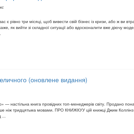
кс
 є рівно три місяці, щоб вивести свій бізнес із кризи, або ж ви втр
же, як вийти зі складної ситуації або вдосконалити вже діючу моде
.
величного (оновлене видання)
» — настільна книга провідних топ-менеджерів світу. Продано пона
е ніж тридцятьма мовами. ПРО КНИЖКУУ цій книжці Джим Коллінз ан
...