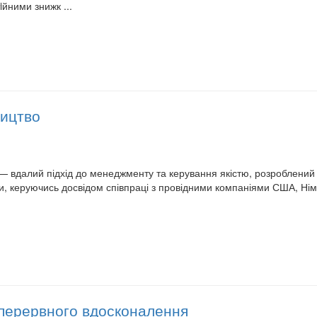
iйними знижк ...
ицтво
вдалий підхід до менеджменту та керування якістю, розроблений н
ори, керуючись досвідом співпраці з провідними компаніями США, Ні
перервного вдосконалення