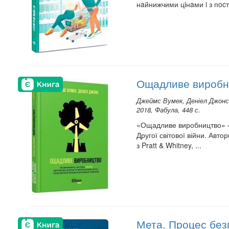
нaйнижчими цiнaми i з пocт
Ощадливе виробн
Джеймс Вумек, Деніел Джонс
2018, Фабула, 448 с.
«Ощадливе виробництво» — 
Другої світової війни. Авт
з Pratt & Whitney, ...
Мета. Процес без