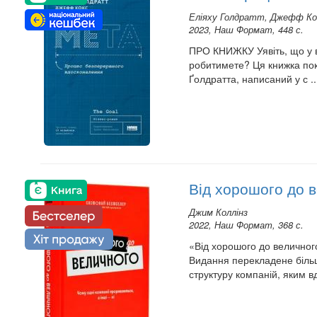
Еліяху Голдратт, Джефф Ко
2023, Наш Формат, 448 с.
ПРО КНИЖКУ Уявіть, що у вас
робитимете? Ця книжка пока
Ґолдратта, написаний у с ..
Від хорошого до 
Джим Коллінз
2022, Наш Формат, 368 с.
«Від хорошого до величного
Видання перекладене більш
структуру компаній, яким вд 