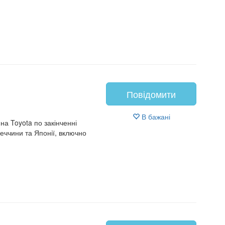
Повідомити
В бажані
а Toyota по закінченні
меччини та Японії, включно