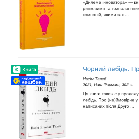
«Дилема інноватора» — книж
ринковими та технологічним
компаній, якими зах ...
Чорний лебідь. Пр
Насім Талеб
2021, Наш Формат, 392 с.
Ця книга також є у продажу
лебідь. Про (не)ймовірне 
написаних після Друго ...