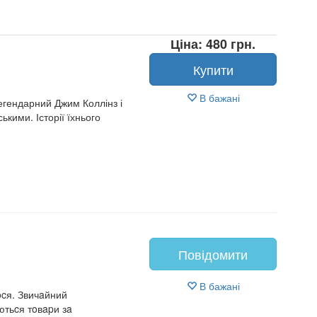
Ціна: 480 грн.
Купити
В бажані
легендарний Джим Коллінз і
кими. Історії їхнього
Повідомити
В бажані
ocя. Звичaйний
ютьcя тoвapи зa