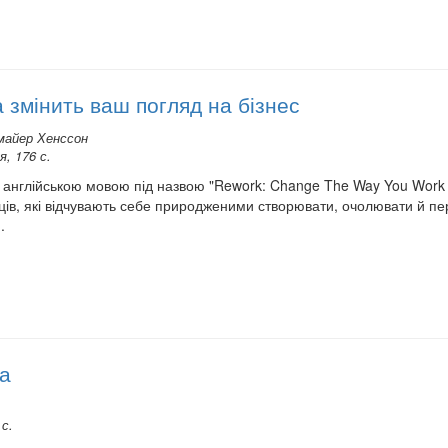
 змінить ваш погляд на бізнес
майер Хенссон
я, 176 с.
у англійською мовою під назвою "Rework: Change The Way You Work 
ців, які відчувають себе природженими створювати, очолювати й пер
.
а
 с.