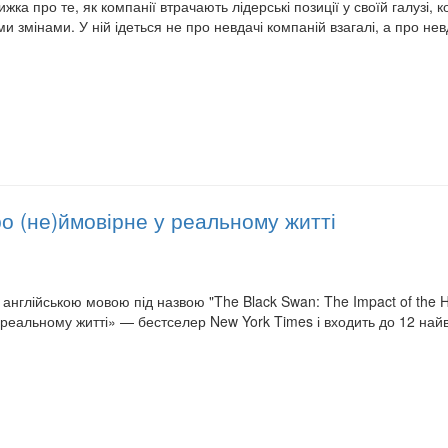
ка про те, як компанії втрачають лідерські позиції у своїй галузі, 
и змінами. У ній ідеться не про невдачі компаній взагалі, а про не
о (не)ймовірне у реальному житті
 англійською мовою під назвою "The Black Swan: The Impact of the H
у реальному житті» — бестселер New York Times і входить до 12 най