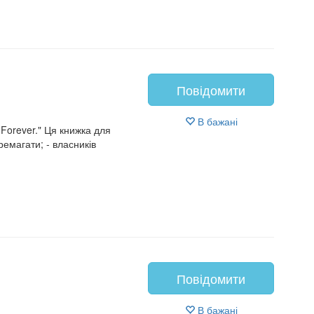
Повідомити
В бажані
Forever." Ця книжка для
емагати; - власників
Повідомити
В бажані