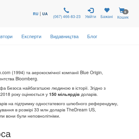
0
|
RU
UA
(067) 466-83-23
Увійти
Бажані
Кошик
втори
Експерти
Видавництва
Блог
om (1994) та аерокосмічної компанії Blue Origin,
ентства Bloomberg.
а Безоса найбагатшою людиною в історії. Згідно з
 2018 року оцінюється у
150 мільярдів
доларів.
ларів на підтримку одностатевого шлюбного референдуму,
вування в розмірі 33 млн доларів TheDream US,
ли вони були неповнолітніми.
оса