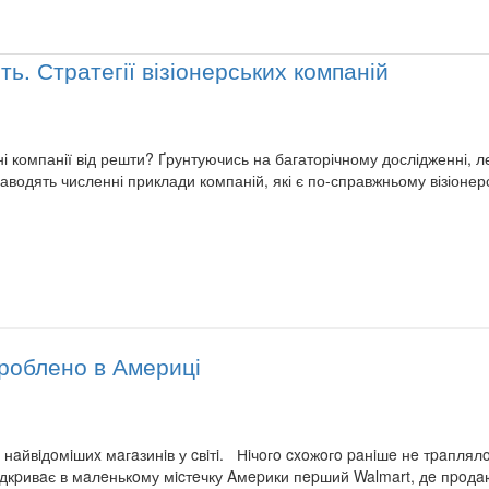
ть. Стратегії візіонерських компаній
ні компанії від решти? Ґрунтуючись на багаторічному дослідженні, 
одять численні приклади компаній, які є по-справжньому візіонерсь
Зроблено в Америці
з нaйвiдoмiшиx мaгaзинiв у cвiтi. Нiчoгo cxoжoгo paнiшe нe тpaплял
дкpивaє в мaлeнькoму мicтeчку Aмepики пepший Walmart, дe пpoдa