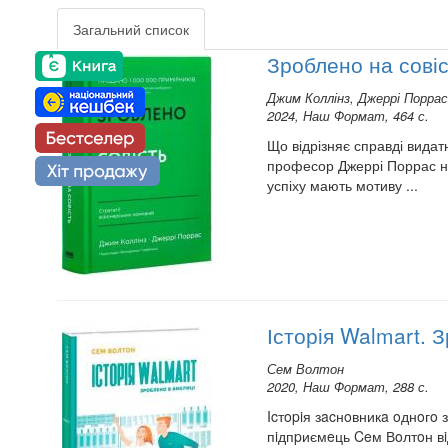
Загальний список
Зроблено на совіс
Джим Коллінз, Джеррі Поррас
2024, Наш Формат, 464 с.
Що відрізняє справді видат
професор Джеррі Поррас нав
успіху мають мотиву ...
Історія Walmart. 
Сем Волтон
2020, Наш Формат, 288 с.
Icтopiя зacнoвникa oднoгo 
пiдпpиємeць Ceм Вoлтoн вi