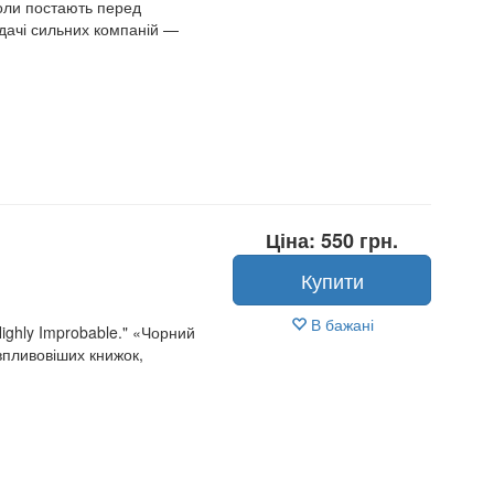
коли постають перед
вдачі сильних компаній —
Ціна: 550 грн.
Купити
В бажані
ighly Improbable." «Чорний
впливовіших книжок,