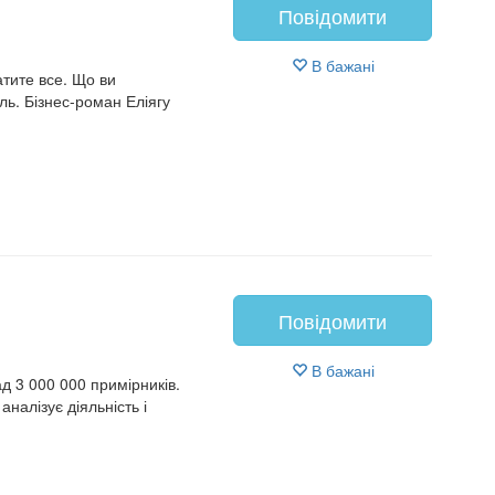
Повідомити
В бажані
атите все. Що ви
ль. Бізнес-роман Еліягу
Повідомити
В бажані
д 3 000 000 примірників.
алізує діяльність і