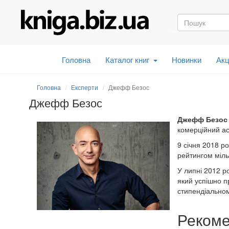
Головна
Каталог книг
Новинки
Акц
Головна
Експерти
Джефф Безос
Джефф Безос
Джефф Безос
комерційний ас
9 січня 2018 р
рейтингом міль
У липні 2012 р
який успішно п
стипендіальном
Рекоме