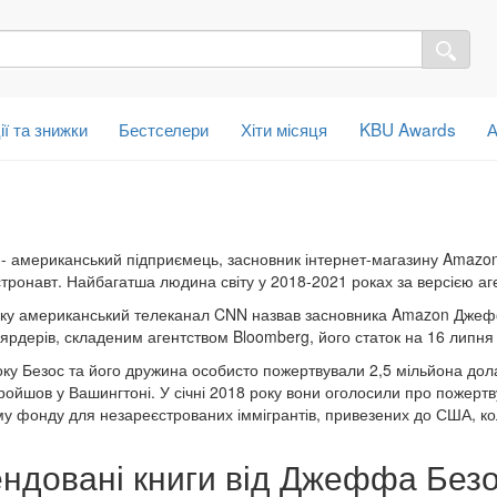
ії та знижки
Бестселери
Хіти місяця
KBU Awards
А
- американський підприємець, засновник інтернет-магазину Amazon.c
тронавт. Найбагатша людина світу у 2018-2021 роках за версією аг
оку американський телеканал CNN назвав засновника Amazon Джефф
ярдерів, складеним агентством Bloomberg, його статок на 16 липня
оку Безос та його дружина особисто пожертвували 2,5 мільйона до
ройшов у Вашингтоні. У січні 2018 року вони оголосили про пожерт
у фонду для незареєстрованих іммігрантів, привезених до США, ко
ндовані книги від Джеффа Без