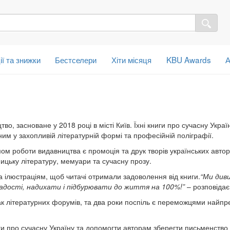
ії та знижки
Бестселери
Хіти місяця
KBU Awards
А
во, засноване у 2018 році в місті Київ. Їхні книги
про сучасну Украї
ним у захопливій літературній формі та професійній поліграфії.
м роботи видавництва є промоція та друк творів українських автор
ицьку літературу, мемуари та сучасну прозу.
 ілюстраціям, щоб читачі отримали задоволення від книги.
“Ми див
радості, надихати і підбурювати до життя на 100%!”
–
розповідає
ак літературних форумів, та два роки поспіль є переможцями найпр
иги про сучасну Україну та допомогти авторам зберегти письменство