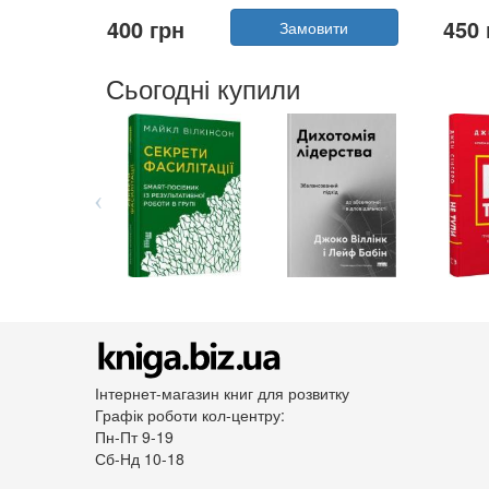
Автор:
Горіха Зерня
400 грн
450 
Замовити
Рік:
2025
Видавництво:
Білка
Обкладинка:
тверда
Сьогодні купили
Мова:
Українська
Інтернет-магазин книг для розвитку
Графік роботи кол-центру:
Пн-Пт 9-19
Сб-Нд 10-18