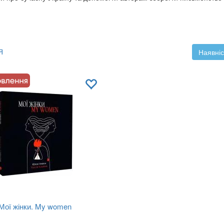
Я
Наявніс
Мої жінки. My women