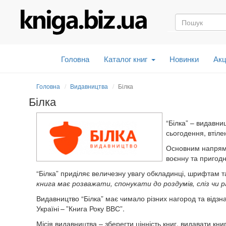
Головна
Каталог книг
Новинки
Акц
Головна
Видавництва
Білка
Білка
“Білка”
–
видавницт
сьогодення, втіле
Основним напрямо
воєнну та пригодн
“Білка”
приділяє величезну увагу обкладинці, шрифтам та
книга має розважати, спонукати до роздумів, сліз чи 
Видавництво “Білка” має чимало різних нагород та відзн
Україні
–
”Книга Року ВВС”.
Місія видавництва
–
зберегти цінність книг, видавати кн