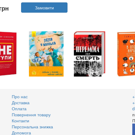
Автор:
Юлія Ілюха
грн
Замовити
Рік:
2025
Видавництво:
Білка
Обкладинка:
тверда
Мова:
Українська
Про нас
+
Доставка
+
Оплата
d
Повернення товару
п
Контакти
П
Персональна знижка
Допомога