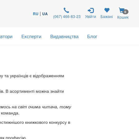
0
|
RU
UA
(067) 466-83-23
Увійти
Бажані
Кошик
втори
Експерти
Видавництва
Блог
ну та українців є відображенням
ів. В асортименті можна знайти
имось на світ очима читача, тому
 команда.
естижнішого книжкового конкурсу в
 як професію.