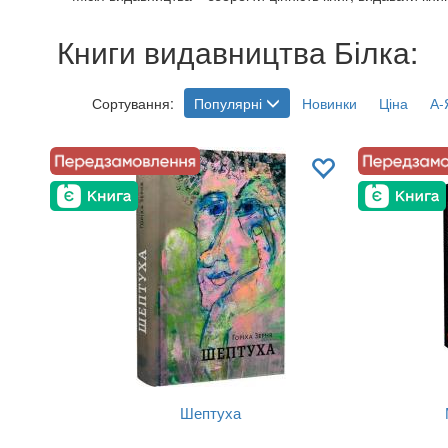
Книги видавництва Білка:
Сортування:
Популярні
Новинки
Ціна
А-
Шептуха