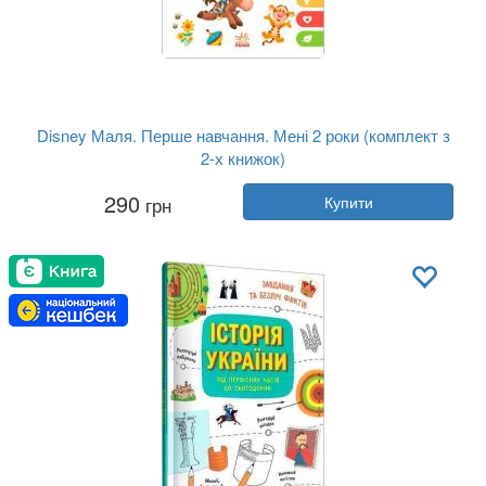
Disney Маля. Перше навчання. Мені 2 роки (комплект з
2-х книжок)
Автор:
Колектив авторів
290
грн
Купити
Рік:
2021
Видавництво:
Ранок
Обкладинка:
тверда
Мова:
Українська