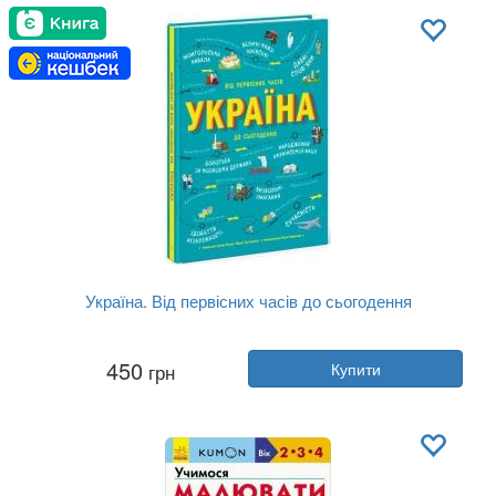
Мова:
Українська
Україна. Від первісних часів до сьогодення
Автор:
Марія Тахтаулова, Сергій Жуков
450
грн
Купити
Рік:
2021
Видавництво:
Ранок
Обкладинка:
тверда
Мова:
Українська