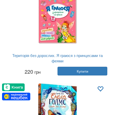
Територія без дорослих. Я граюся з принцесами та
феями
Автор:
Колектив авторів
220
грн
Купити
Рік:
2020
Видавництво:
Ранок
Обкладинка:
м'яка
Мова:
Українська