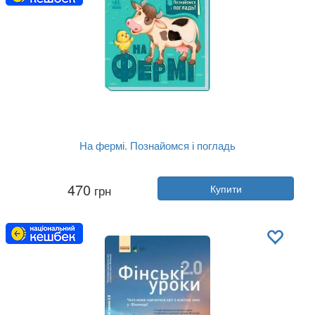
На фермі. Познайомся і погладь
Автор:
Ірина Горянська
470
грн
Купити
Рік:
2025
Видавництво:
Ранок
Обкладинка:
тверда
Мова:
Українська