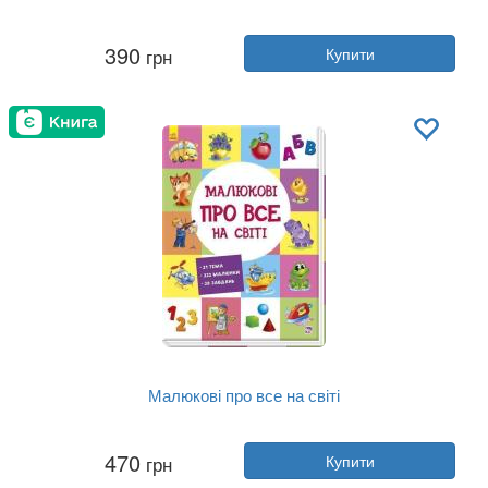
Автор:
Володимир В'ятрович
390
грн
Купити
Рік:
2023
Видавництво:
Ранок
Обкладинка:
тверда
Мова:
Українська
Малюкові про все на світі
Автор:
Автор невідомий
470
грн
Купити
Рік:
2018
Видавництво:
Ранок