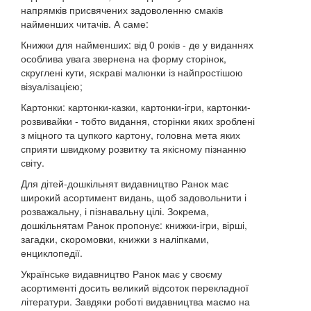
напрямків присвячених задоволенню смаків
найменших читачів. А саме:
Книжки для найменших: від 0 років - де у виданнях
особлива увага звернена на форму сторінок,
скруглені кути, яскраві малюнки із найпростішою
візуалізацією;
Картонки: картонки-казки, картонки-ігри, картонки-
розвивайки - тобто видання, сторінки яких зроблені
з міцного та цупкого картону, головна мета яких
сприяти швидкому розвитку та якісному пізнанню
світу.
Для дітей-дошкільнят видавництво Ранок має
широкий асортимент видань, щоб задовольнити і
розважальну, і пізнавальну цілі. Зокрема,
дошкільнятам Ранок пропонує: книжки-ігри, вірші,
загадки, скоромовки, книжки з наліпками,
енциклопедії.
Українське видавництво Ранок має у своєму
асортименті досить великий відсоток перекладної
літератури. Завдяки роботі видавництва маємо на