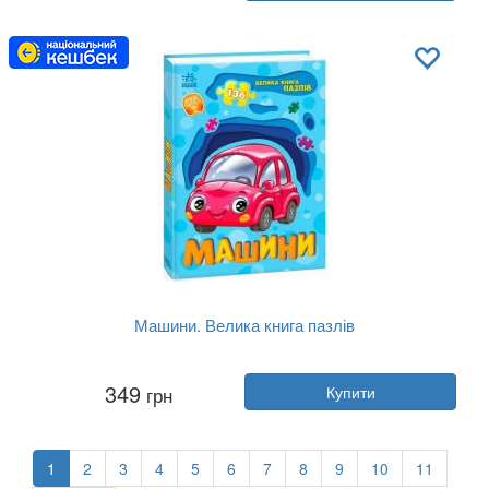
Видавництво:
Ранок
Обкладинка:
тверда
Мова:
Українська
Машини. Велика книга пазлів
Автор:
Геннадій Меламед
349
грн
Купити
Рік:
2024
Видавництво:
Ранок
Обкладинка:
тверда
Мова:
Українська
1
2
3
4
5
6
7
8
9
10
11