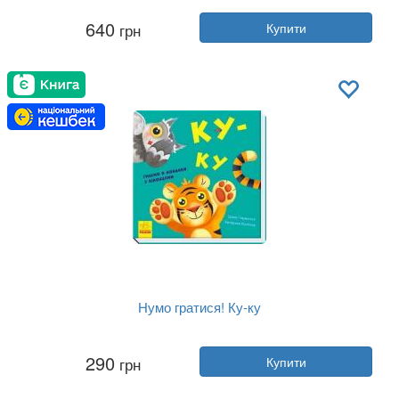
Автор:
Джеффрі Роу
640
грн
Купити
Рік:
2018
Видавництво:
Ранок
Обкладинка:
тверда
Мова:
Українська
Нумо гратися! Ку-ку
Автор:
Ірина Горянська
290
грн
Купити
Рік:
2020
Видавництво:
Ранок
Обкладинка:
тверда