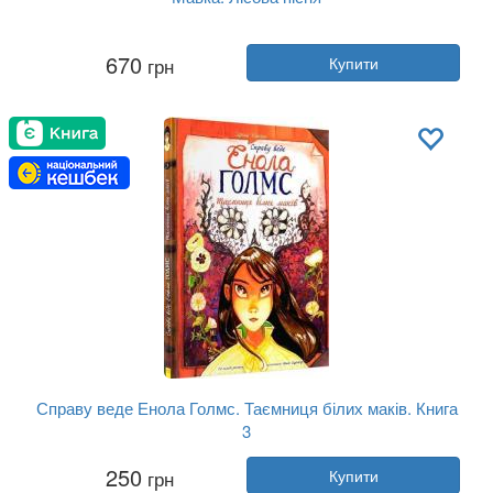
Автор:
Леся Українка
670
грн
Купити
Рік:
2023
Видавництво:
Ранок
Обкладинка:
тверда
Мова:
Українська
Справу веде Енола Голмс. Таємниця білих маків. Книга
3
Автор:
Серена Бласко
250
грн
Купити
Рік:
2020