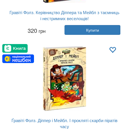
Гравіті Фолз. Керівництво Діппера та Мейбл з таємниць
і нестримних веселощів!
Автор:
Алекс Хірш
320
грн
Купити
Рік:
2020
Видавництво:
Ранок
Обкладинка:
тверда
Мова:
Українська
Ґравіті Фолз. Діппер і Мейбл. І прокляті скарби піратів
часу