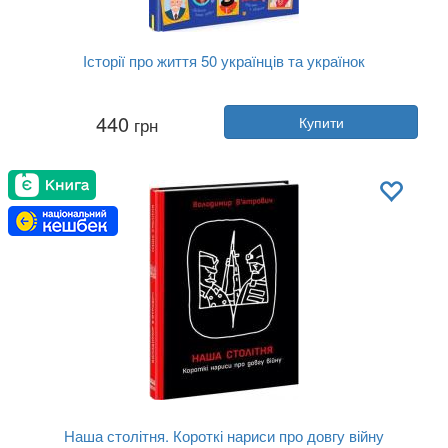
Історії про життя 50 українців та українок
Автор:
Г. Булгакова, А. Курлович
440
грн
Купити
Рік:
2021
Видавництво:
Ранок
Обкладинка:
тверда
Мова:
Українська
Наша столітня. Короткі нариси про довгу війну