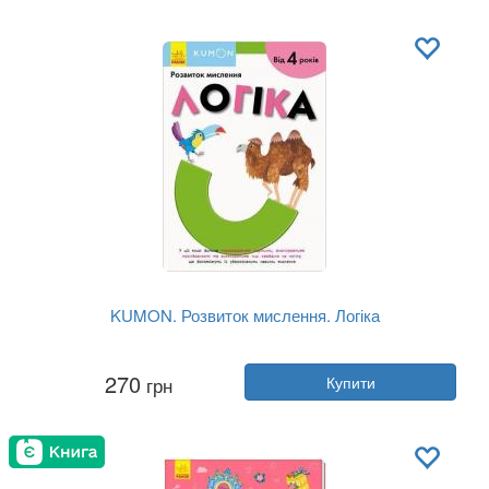
Обкладинка:
тверда
Мова:
Українська
KUMON. Розвиток мислення. Логіка
Автор:
Тору Кумон
270
грн
Купити
Рік:
2019
Видавництво:
Ранок
Обкладинка:
м'яка
Мова:
Українська