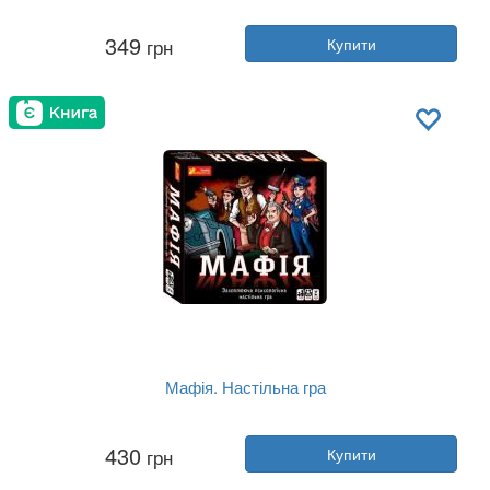
Автор:
Геннадій Меламед
349
грн
Купити
Рік:
2024
Видавництво:
Ранок
Обкладинка:
тверда
Мова:
Українська
Мафія. Настільна гра
Автор:
Колектив авторів
430
грн
Купити
Рік:
2021
Видавництво:
Ранок