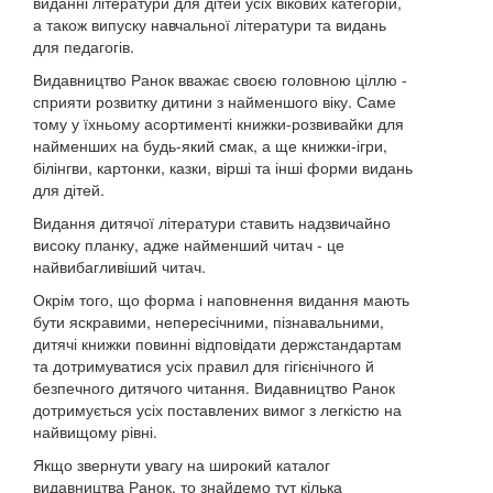
виданні літератури для дітей усіх вікових категорій,
а також випуску навчальної літератури та видань
для педагогів.
Видавництво Ранок вважає своєю головною ціллю -
сприяти розвитку дитини з найменшого віку. Саме
тому у їхньому асортименті книжки-розвивайки для
найменших на будь-який смак, а ще книжки-ігри,
білінгви, картонки, казки, вірші та інші форми видань
для дітей.
Видання дитячої літератури ставить надзвичайно
високу планку, адже найменший читач - це
найвибагливіший читач.
Окрім того, що форма і наповнення видання мають
бути яскравими, непересічними, пізнавальними,
дитячі книжки повинні відповідати держстандартам
та дотримуватися усіх правил для гігієнічного й
безпечного дитячого читання. Видавництво Ранок
дотримується усіх поставлених вимог з легкістю на
найвищому рівні.
Якщо звернути увагу на широкий каталог
видавництва Ранок, то знайдемо тут кілька