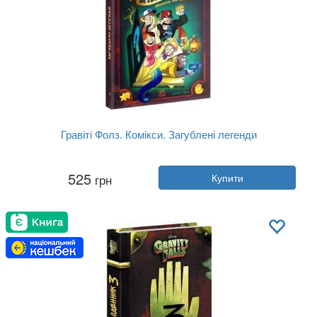
Гравіті Фолз. Комікси. Загублені легенди
Автор:
Алекс Хірш
525
грн
Купити
Рік:
2020
Видавництво:
Ранок
Обкладинка:
тверда
Мова:
Українська