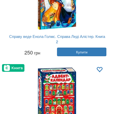
Справу веде Енола Голмс. Справа Леді Алістер. Книга
2
Автор:
Серена Бласко
250
грн
Купити
Рік:
2020
Видавництво:
Ранок
Обкладинка:
тверда
Мова:
Українська