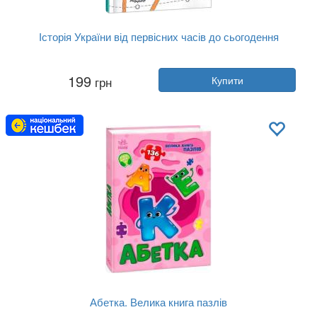
Історія України від первісних часів до сьогодення
Автор:
Ганна Булгакова, Євгенія Ми...
199
грн
Купити
Рік:
2021
Видавництво:
Ранок
Обкладинка:
м'яка
Мова:
Українська
Абетка. Велика книга пазлів