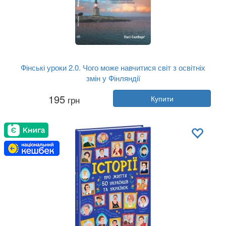
Фінські уроки 2.0. Чого може навчитися світ з освітніх
змін у Фінляндії
Автор:
Паси Сальберг
195
грн
Купити
Рік:
2017
Видавництво:
Ранок
Обкладинка:
тверда
Мова:
Українська