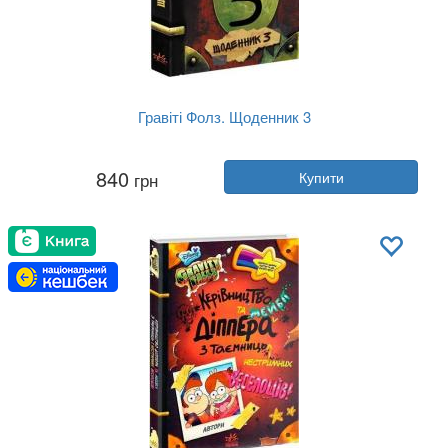
Гравіті Фолз. Щоденник 3
Автор:
Алекс Хірш, Роб Ренцетті
840
грн
Купити
Рік:
2019
Видавництво:
Ранок
Обкладинка:
тверда
Мова:
Українська