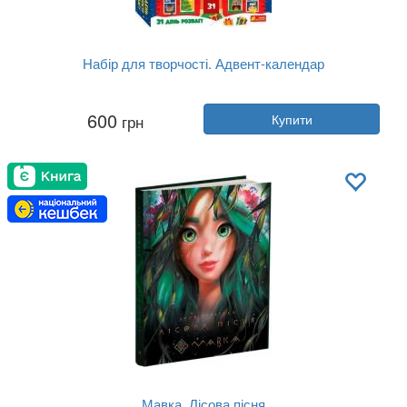
Набір для творчості. Адвент-календар
Автор:
Колектив авторів
600
грн
Купити
Рік:
2021
Видавництво:
Ранок
Обкладинка:
м'яка
Мова:
Українська
Мавка. Лісова пісня