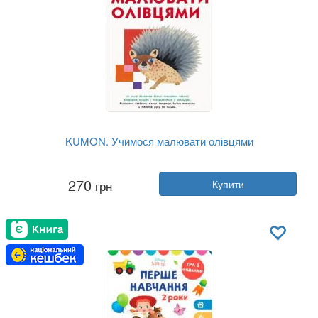
KUMON. Учимося малювати олівцями
Автор:
Тору Кумон
270
грн
Купити
Рік:
2019
Видавництво:
Ранок
Обкладинка:
м'яка
Мова:
Українська