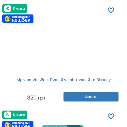
Обкладинка:
тверда
Мова:
Українська
Мрія на мільйон. Рушай у світ грошей та бізнесу
Автор:
Сергій Вожжов
320
грн
Купити
Рік:
2021
Видавництво:
Ранок
Обкладинка:
тверда
Мова:
Українська