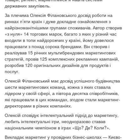
державних закупівель.
За плечима Олексія Філановського досвід роботи на
ринках п’яти країн і дуже докладне ознайомлення з
найрізноманітнішими групами споживачів. Автор створив
«з нуля» 14 торгових марок, багато з яких у різний час
входили в топи найдорожчих у країні, йому довелося
працювати з понад сорока брендами. Він створив і
реалізував 15 річних мультибрендових маркетингових
стратегій, провів 125 комплексних рекламних кампаній,
розробив 120 оригінальних дизайнів для продуктів і
послуг.
Олексій Філановський має досвід успішного будівництва
шести маркетингових команд, кожна з яких ставала
лідером у своїй сфері, а півтора десятка співробітників,
які працювали в цих командах, згодом стали маркетинг-
директорами в різних компаніях.
Олексій сповідує інтелектуальний підхід до маркетингу,
любить інтелектуальні ігри, неодноразово ставав
національним чемпіоном в іграх «Що? Де? Коли?».
Викладає маркетинг у провідних бізнес-школах — Києво-