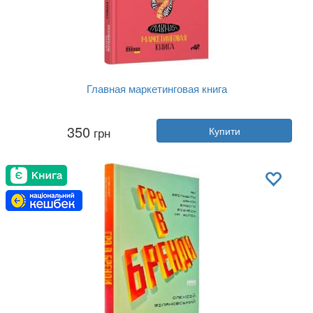
Главная маркетинговая книга
Автор:
Олексій Філановський
350
грн
Купити
Рік:
2018
Видавництво:
Фабула
Обкладинка:
тверда
Мова:
Російська