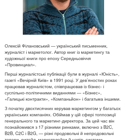
Олексій Філановський — український письменник,
журналіст і маркетолог. Автор книг із маркетингу та
художньої книги про епоху Середньовіччя
«Провинциал».
Перші журналістські публікації були в журналі «Юність»,
газеті «Вечірній Київ» в 1991 році. У дев’яностих роках
працював журналістом, співпрацював із бізнес- і
суспільно-політичними виданнями — «Бізнес»,
«Галицькі контракти», «Компаньйон» і багатьма іншими.
З початку двохтисячних керував маркетингом у багатьох
українських компаніях. Обіймав у цій сфері топпозиції
генерального та маркетинг-директора. За цей час він
познайомився з 17 різними ринками, включно з B2C,
B2B, C2C і B2G, — різні продовольчі й непродовольчі
товари, ритейл, маркетплейси й навіть системи