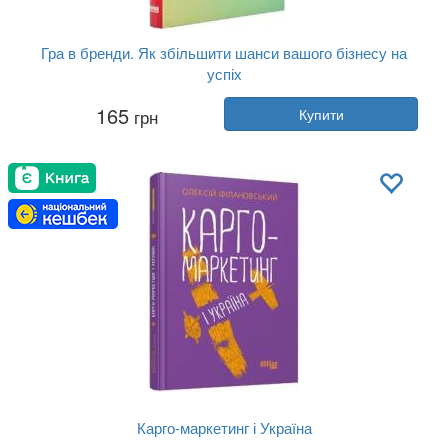
Гра в бренди. Як збільшити шанси вашого бізнесу на
успіх
Автор:
Олексій Філановський
165
грн
Купити
Рік:
2019
Видавництво:
Наш Формат
Обкладинка:
тверда
Мова:
Українська
Карго-маркетинг і Україна