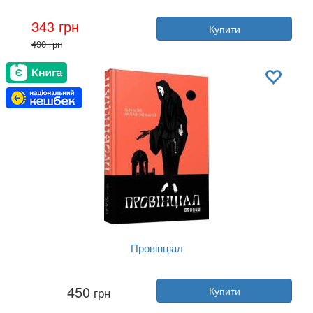
Автор:
Олексій Філановський
343 грн
Купити
Рік:
2021
490 грн
Видавництво:
Фабула
Обкладинка:
тверда
Мова:
Українська
Провінціал
Автор:
Олексій Філановський
450
грн
Купити
Рік:
2021
Видавництво:
Фабула