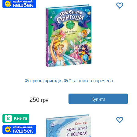
Мова:
Російська
Феєричні пригоди. Феї та зникла наречена
Автор:
Юліта Ран
250
грн
Купити
Рік:
2023
Видавництво:
Ранок
Обкладинка:
тверда
Мова:
Українська