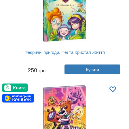
Феєричні пригоди. Феї та Кристал Життя
Автор:
Юліта Ран
250
грн
Купити
Рік:
2021
Видавництво:
Ранок
Обкладинка:
тверда
Мова:
Українська