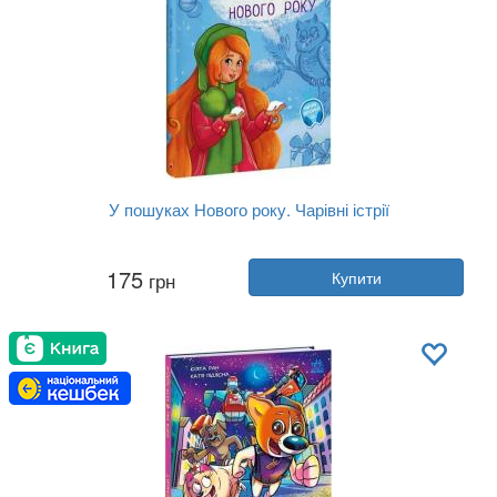
У пошуках Нового року. Чарівні істрії
Автор:
Юліта Ран
175
грн
Купити
Рік:
2022
Видавництво:
Ранок
Обкладинка:
тверда
Мова:
Українська