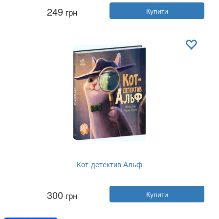
Автор:
Юліта Ран
249
грн
Купити
Рік:
2021
Видавництво:
Ранок
Обкладинка:
тверда
Мова:
Українська
Кот-детектив Альф
Автор:
Юліта Ран
300
грн
Купити
Рік:
2022
Видавництво:
Ранок
Обкладинка:
тверда