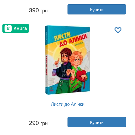
Автор:
Юліта Ран
390
грн
Купити
Рік:
2024
Видавництво:
Ранок
Обкладинка:
тверда
Мова:
Українська
Листи до Алінки
Автор:
Юліта Ран
290
грн
Купити
Рік:
2025
Видавництво:
Ранок
Обкладинка:
тверда