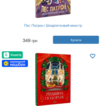
Пес Патрон і Шкарпетковий монстр
Автор:
Юліта Ран
349
грн
Купити
Рік:
2023
Видавництво:
Ранок
Обкладинка:
тверда
Мова:
Українська