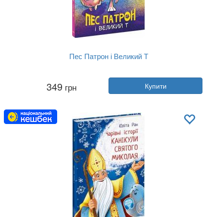
Пес Патрон і Великий Т
Автор:
Юліта Ран
349
грн
Купити
Рік:
2024
Видавництво:
Ранок
Обкладинка:
тверда
Мова:
Українська