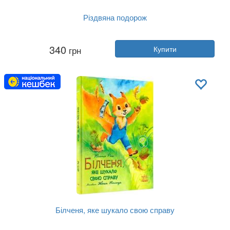
Різдвяна подорож
Автор:
Юліта Ран
340
грн
Купити
Рік:
2024
Видавництво:
Vivat
Обкладинка:
тверда
Мова:
Українська
Білченя, яке шукало свою справу