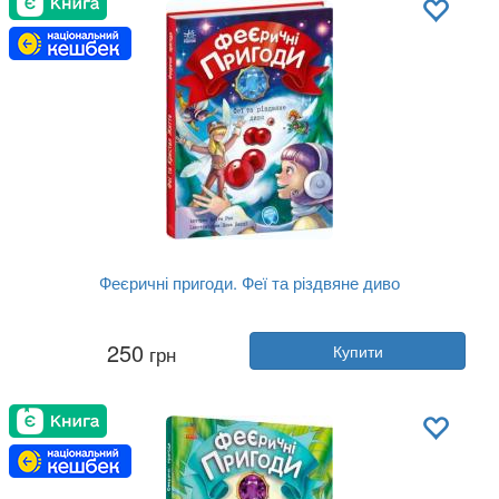
Феєричні пригоди. Феї та різдвяне диво
Автор:
Юліта Ран
250
грн
Купити
Рік:
2021
Видавництво:
Ранок
Обкладинка:
тверда
Мова:
Українська