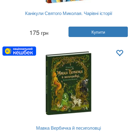
Канікули Святого Миколая. Чарівні історії
Автор:
Юліта Ран
175
грн
Купити
Рік:
2022
Видавництво:
Ранок
Обкладинка:
тверда
Мова:
Українська
Мавка Вербичка й песиголовці