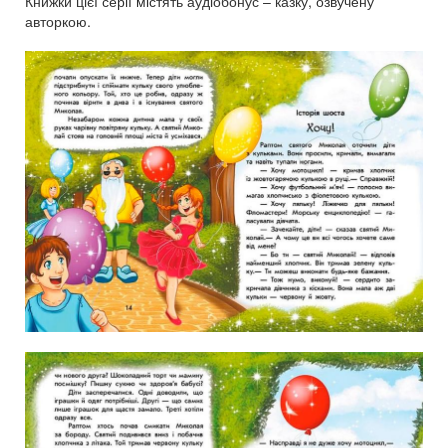
Книжки цієї серії містять аудіобонус – казку, озвучену
авторкою.