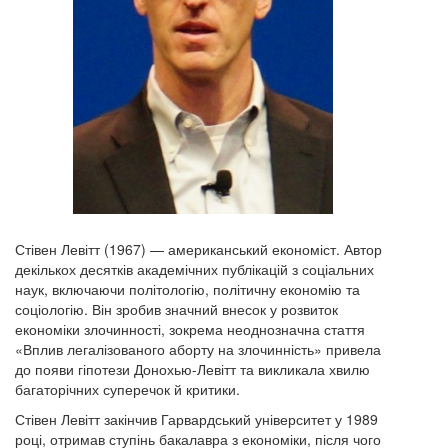
Стівен Левітт (1967) — американський економіст. Автор
декількох десятків академічних публікацій з соціальних
наук, включаючи політологію, політичну економію та
соціологію. Він зробив значний внесок у розвиток
економіки злочинності, зокрема неоднозначна стаття
«Вплив легалізованого аборту на злочинність» привела
до появи гіпотези Донохью-Левітт та викликала хвилю
багаторічних суперечок й критики.
Стівен Левітт закінчив Гарвардський університет у 1989
році, отримав ступінь бакалавра з економіки, після чого