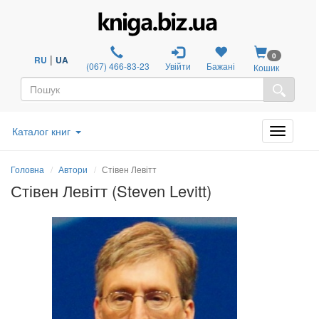
0
|
RU
UA
(067) 466-83-23
Увійти
Бажані
Кошик
Каталог книг
Головна
Автори
Стівен Левітт
Стівен Левітт (Steven Levitt)