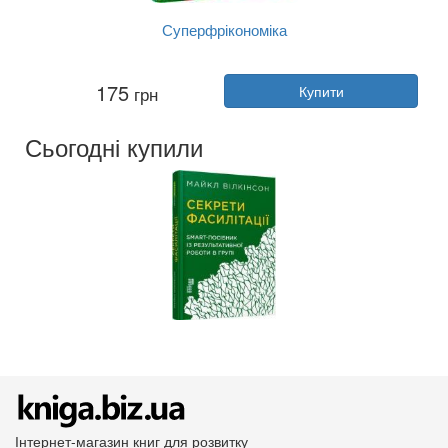
Суперфрікономіка
Автор:
Стівен Левітт
175
грн
Купити
Рік:
2018
Видавництво:
Наш Формат
Обкладинка:
тверда
Сьогодні купили
Мова:
Українська
Інтернет-магазин книг для розвитку