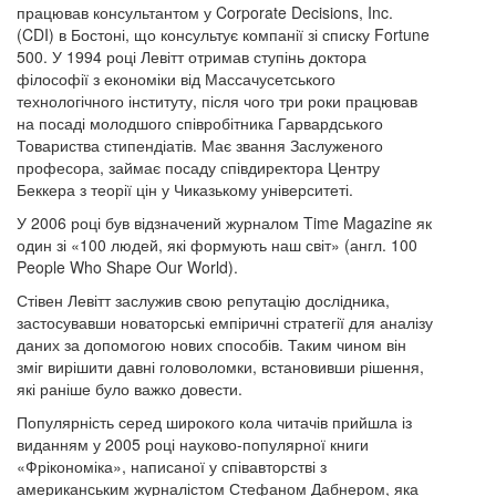
працював консультантом у Corporate Decisions, Inc.
(CDI) в Бостоні, що консультує компанії зі списку Fortune
500. У 1994 році Левітт отримав ступінь доктора
філософії з економіки від Массачусетського
технологічного інституту, після чого три роки працював
на посаді молодшого співробітника Гарвардського
Товариства стипендіатів. Має звання Заслуженого
професора, займає посаду співдиректора Центру
Беккера з теорії цін у Чиказькому університеті.
У 2006 році був відзначений журналом Time Magazine як
один зі «100 людей, які формують наш світ» (англ. 100
People Who Shape Our World).
Стівен Левітт заслужив свою репутацію дослідника,
застосувавши новаторські емпіричні стратегії для аналізу
даних за допомогою нових способів. Таким чином він
зміг вирішити давні головоломки, встановивши рішення,
які раніше було важко довести.
Популярність серед широкого кола читачів прийшла із
виданням у 2005 році науково-популярної книги
«Фрікономіка», написаної у співавторстві з
американським журналістом Стефаном Дабнером, яка