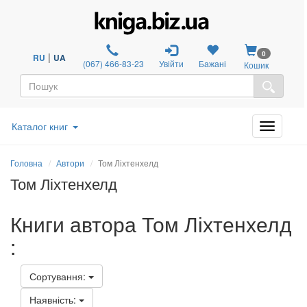
0
|
RU
UA
(067) 466-83-23
Увійти
Бажані
Кошик
Каталог книг
Головна
Автори
Том Ліхтенхелд
Том Ліхтенхелд
Книги автора Том Ліхтенхелд
:
Сортування:
Наявність: