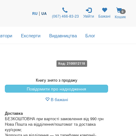
0
|
RU
UA
(067) 466-83-23
Увійти
Бажані
Кошик
втори
Експерти
Видавництва
Блог
Код: 2100012118
Книгу знято з продажу
Повідомити про надходження
В бажані
Доставка
БЕЗКОШТОВНА при вартості замовлення від 990 грн
Нова Пошта на відділення/поштомат та доставка
кур'єром;
Укрпошта на відділення — за тарифами компанії-