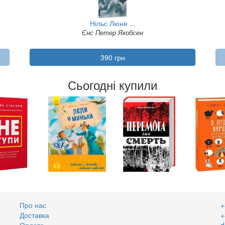
Нільс Люне ...
Єнс Петер Якобсен
390 грн
Сьогодні купили
Про нас
+
Доставка
+