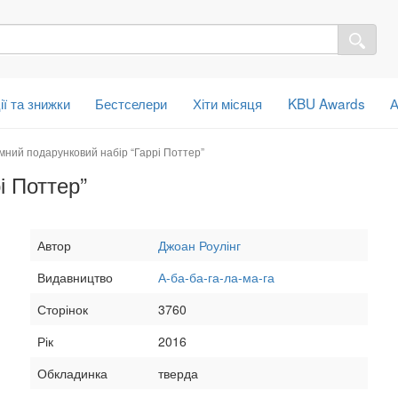
ії та знижки
Бестселери
Хіти місяця
KBU Awards
А
мний подарунковий набір “Гаррі Поттер”
і Поттер”
Автор
Джоан Роулінг
Видавництво
А-ба-ба-га-ла-ма-га
Сторінок
3760
Рік
2016
Обкладинка
тверда