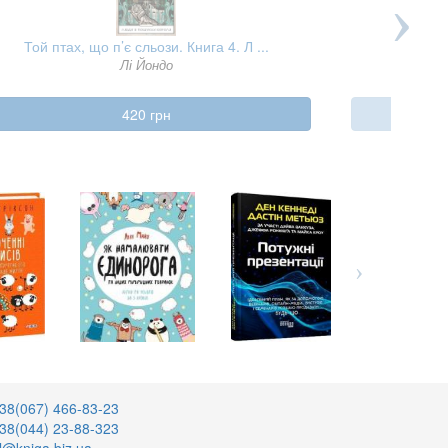
Той птах, що п’є сльози. Книга 4. Л ...
Вихід
Лі Йондо
420 грн
38(067) 466-83-23
38(044) 23-88-323