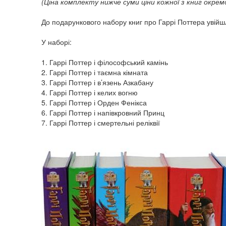
(Ціна комплекту нижче суми ціни кожної з книг окрем
До подарункового набору книг про Гаррі Поттера увійшл
У наборі:
1. Гаррі Поттер і філософський камінь
2. Гаррі Поттер і таємна кімната
3. Гаррі Поттер і в’язень Азкабану
4. Гаррі Поттер і келих вогню
5. Гаррі Поттер і Орден Фенікса
6. Гаррі Поттер і напівкровний Принц
7. Гаррі Поттер і смертельні реліквії