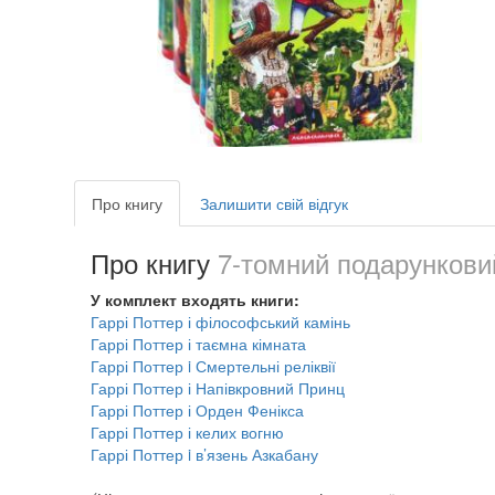
Про книгу
Залишити свій відгук
Про книгу
7-томний подарунковий
У комплект входять книги:
Гаррі Поттер і філософський камінь
Гаррі Поттер і таємна кімната
Гаррі Поттер i Смертельні реліквії
Гаррі Поттер і Напівкровний Принц
Гаррі Поттер і Орден Фенікса
Гаррі Поттер і келих вогню
Гаррі Поттер i в’язень Азкабану