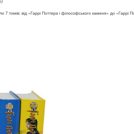
о)
о 7 томів: від «Гаррі Поттера і філософського каменя» до «Гаррі По