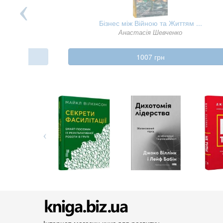
Бізнес між Війною та Життям ...
Анастасія Шевченко
1007 грн