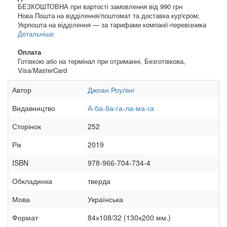
БЕЗКОШТОВНА при вартості замовлення від 990 грн
Нова Пошта на відділення/поштомат та доставка кур'єром;
Укрпошта на відділення — за тарифами компанії-перевізника
Детальніше
Оплата
Готівкою або на термінал при отриманні, Безготівкова,
Visa/MasterCard
Автор
Джоан Роулінг
Видавництво
А-ба-ба-га-ла-ма-га
Сторінок
252
Рік
2019
ISBN
978-966-704-734-4
Обкладинка
тверда
Мова
Українська
Формат
84х108/32 (130х200 мм.)