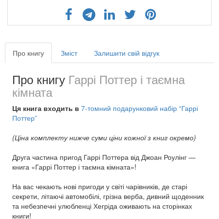
Про книгу
Зміст
Залишити свій відгук
Про книгу
Гаррі Поттер і таємна
кімната
Ця книга входить в
7-томний подарунковий набір “Гаррі
Поттер”
(Ціна комплекту нижче суми ціни кожної з книг окремо)
Друга частина пригод Гаррі Поттера від Джоан Роулінг —
книга «Гаррі Поттер і таємна кімната»!
На вас чекають нові пригоди у світі чарівників, де старі
секрети, літаючі автомобілі, грізна верба, дивний щоденник
та небезпечні улюбленці Хегріда оживають на сторінках
книги!