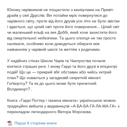
Юному чарівникові не пощастило з канікулами на Привіт-
драйв у сімї Дурслів. Він потайки мріє повернутися до
чарівного світу, проте від його друзів усе літо не було звістки
і здається, що цілий світ проти його повернення... Цілий світ
чи маленький ельф на імя Доббі, який хоче захистити його
від смертельної небезпеки. Та цього хлопця не так просто
налякати, особливо коли доводиться обирати між
навчанням у чарівній школі та життям з родичами.
У надійних стінах Школи Чарів та Чаклунства почали
коятися страшні речі. І знову Гаррі та його друзі в епіцентрі
подій! Що це — прикрий збіг обставин або чийсь хитрий
план? Що ховається у загадковій секретній кімнаті
Гоґвортсу? Та як до цього може бути причетний
Волдеморт?..
Книга «Гаррі Поттер і таємна кімната» українською мовою
традиційно вийшла у видавництві «А-БА-БА-ГА-ЛА-МА-ГА» з
перекладом легендарного Віктора Морозова.
Перші 4 сторінки книги