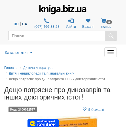
0
|
RU
UA
(067) 466-83-23
Увійти
Бажані
Кошик
Каталог книг
Головна
Дитяча література
Дитячі енциклопедії та пізнавальні книги
Дещо потрясне про динозаврів та інших доісторичних істот!
Дещо потрясне про динозаврів та
інших доісторичних істот!
В бажані
Код: 2100022577