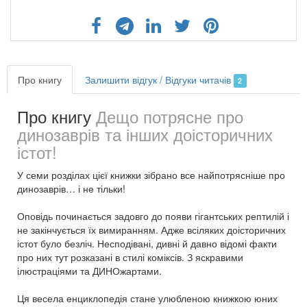
Про книгу
Залишити відгук / Відгуки читачів
2
Про книгу
Дещо потрясне про
динозаврів та інших доісторичних
істот!
У семи розділах цієї книжки зібрано все найпотрясніше про
динозаврів… і не тільки!
Оповідь починається задовго до появи гігантських рептилій і
не закінчується їх вимиранням. Адже всіляких доісторичних
істот було безліч. Несподівані, дивні й давно відомі факти
про них тут розказані в стилі коміксів. З яскравими
ілюстраціями та ДИНОжартами.
Ця весела енциклопедія стане улюбленою книжкою юних