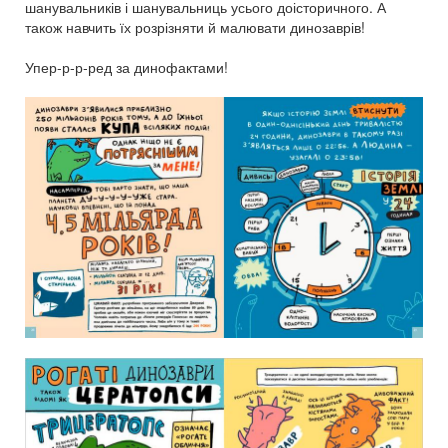
шанувальників і шанувальниць усього доісторичного. А
також навчить їх розрізняти й малювати динозаврів!
Упер-р-р-ред за динофактами!