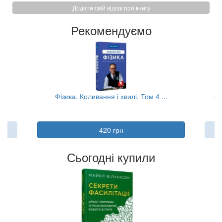
Додати свій відгук про книгу
Рекомендуємо
.
Фізика. Коливання і хвилі. Том 4 ...
Фі
420 грн
Сьогодні купили