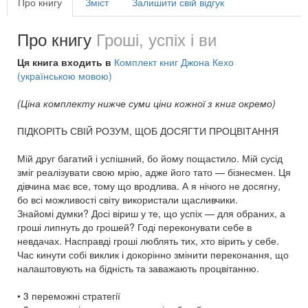
Про книгу
Зміст
Залишити свій відгук
Про книгу
Гроші, успіх і ви
Ця книга входить в
Комплект книг Джона Кехо
(українською мовою)
(Ціна комплекту нижче суми ціни кожної з книг окремо)
ПІДКОРІТЬ СВІЙ РОЗУМ, ЩОБ ДОСЯГТИ ПРОЦВІТАННЯ
Мій друг багатий і успішний, бо йому пощастило. Мій сусід
зміг реалізувати свою мрію, адже його тато — бізнесмен. Ця
дівчина має все, тому що вродлива. А я нічого не досягну,
бо всі можливості світу використали щасливчики.
Знайомі думки? Досі віриш у те, що успіх — для обраних, а
гроші липнуть до грошей? Годі переконувати себе в
невдачах. Насправді гроші люблять тих, хто вірить у себе.
Час кинути собі виклик і докорінно змінити переконання, що
налаштовують на бідність та заважають процвітанню.
• 3 переможні стратегії