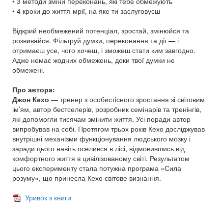
• 3 методи зміни переконань, які тебе обмежують
• 4 кроки до життя-мрії, на яке ти заслуговуєш
Відкрий необмежений потенціал, зростай, змінюйся та
розвивайся. Фільтруй думки, переконання та дії — і
отримаєш усе, чого хочеш, і зможеш стати ким завгодно.
Адже немає жодних обмежень, доки твої думки не
обмежені.
Про автора:
Джон Кехо
— тренер з особистісного зростання зі світовим
ім’ям, автор бестселерів, розробник семінарів та тренінгів,
які допомогли тисячам змінити життя. Усі поради автор
випробував на собі. Протягом трьох років Кехо досліджував
внутрішні механізми функціонування людського мозку і
заради цього навіть оселився в лісі, відмовившись від
комфортного життя в цивілізованому світі. Результатом
цього експерименту стала потужна програма «Сила
розуму», що принесла Кехо світове визнання.
Уривок з книги