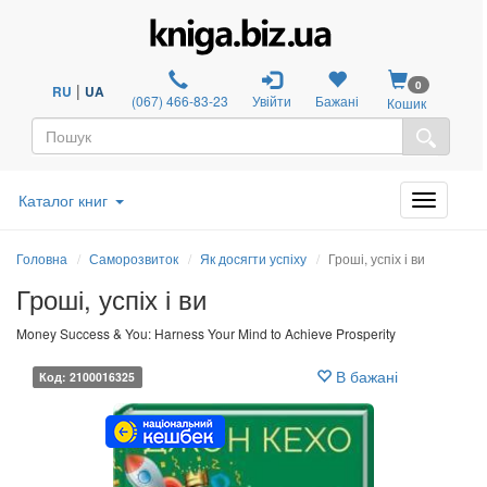
0
|
RU
UA
(067) 466-83-23
Увійти
Бажані
Кошик
Каталог книг
Головна
Саморозвиток
Як досягти успіху
Гроші, успіх і ви
Гроші, успіх і ви
Money Success & You: Harness Your Mind to Achieve Prosperity
В бажані
Код: 2100016325