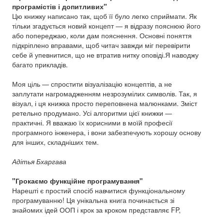
програмістів і допитливих"
Цю книжку написано так, щоб її було легко сприймати. Як
тільки згадується новий концепт — я відразу пояснюю його
або попереджаю, коли дам пояснення. Основні поняття
підкріплено вправами, щоб читач завжди міг перевірити
себе й упевнитися, що не втратив нитку оповіді.Я наводжу
багато прикладів.
Моя ціль — спростити візуалізацію концептів, а не
заплутати нагромадженням незрозумілих символів. Так, я
візуал, і ця книжка просто переповнена малюнками. Зміст
ретельно продумано. Усі алгоритми цієї книжки —
практичні. Я вважаю їх корисними в моїй професії
програмного інженера, і вони забезпечують хорошу основу
для інших, складніших тем.
Адітья Бхаргава
"Грокаємо функційне програмування"
Нарешті є простий спосіб навчитися функціональному
програмуванню! Ця унікальна книга починається зі
знайомих ідей ООП і крок за кроком представляє FP,