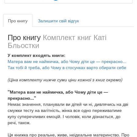
Про книгу
Залишити свій відгук
Про книгу
Комплект книг Каті
Бльостки
У комплект входять книги:
Матера вам не наймичка, або Чому діти це — прекрасно...
Так тобі й треба, або Чому в стосунках варто обирати себе
(Ціна комплекту нижче суми ціни кожної з книг окремо)
"Матера вам не наймичка, або Чому діти це —
прекрасно..."
Немає значення, планували ви дітей чи ні, дивлячись на дві
смужки тесту на вагітність, жінка все одно переживатиме
купу суперечливих емоцій. І чоловік, коли дізнається, до
речі, також.
Ця книжка про реальне, живе, неідеальне материнство. Про