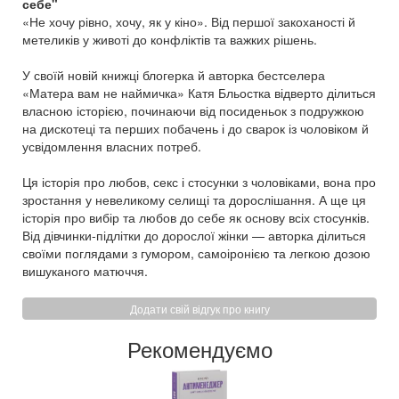
себе"
«Не хочу рівно, хочу, як у кіно». Від першої закоханості й
метеликів у животі до конфліктів та важких рішень.
У своїй новій книжці блогерка й авторка бестселера
«Матера вам не наймичка» Катя Бльостка відверто ділиться
власною історією, починаючи від посиденьок з подружкою
на дискотеці та перших побачень і до сварок із чоловіком й
усвідомлення власних потреб.
Ця історія про любов, секс і стосунки з чоловіками, вона про
зростання у невеликому селищі та дорослішання. А ще ця
історія про вибір та любов до себе як основу всіх стосунків.
Від дівчинки-підлітки до дорослої жінки — авторка ділиться
своїми поглядами з гумором, самоіронією та легкою дозою
вишуканого матюччя.
Додати свій відгук про книгу
Рекомендуємо