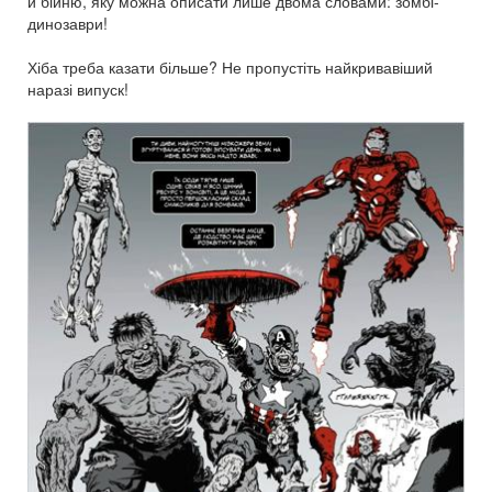
й бійню, яку можна описати лише двома словами: зомбі-
динозаври!
Хіба треба казати більше? Не пропустіть найкривавіший
наразі випуск!