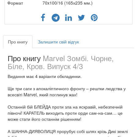
Формат
70x100/16 (165х235 мм.)
Про книгу
Залишити свій відгук
Про книгу
Marvel Зомбі. Чорне,
Біле, Кров. Випуск 4/3
Видання має 4 варіанти обкладинки.
Ще три саги з апокаліптичного фронту – рештки людства у
всесвіті Marvel, який поглинув жах!
Останній бій БЛЕЙДА проти зла на яскравій, небезпечній
півночі! КАРАТЕЛЬ виходить проти орди сам-на-сам… це
може стати його останнім рішенням!
А ШАННА-ДИЯВОЛИЦЯ прорубує собі шлях крізь Дикі землі