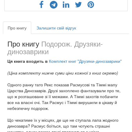
Про книгу
Залишити свій відгук
Про книгу
Подорож. Друзяки-
динозаврики
Ця книга входить в
Комплект книг "Друзяки-динозаврики"
(Ціна комплекту нижче суми ціни кожної з книг окремо)
Одного ранку тато Рекс показав Расмусові та Тіммі мапу
Царства Динозаврів. Друзі захоплено фантазували про те,
що ж розташоване зі її межами. А Тіммі захотів побачити
все на власні очі. Так Расмус і Тіммі вирушили в цікаву й
небезпечну подорож.
Що чекатиме їх у місцях, де ще не ступала лапа жодного
динозавра? Расмус боїться, що там чотують страшні
монстри, однак разом друзі впораються з усіма