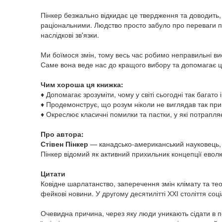
Пінкер безжально відкидає це твердження та доводить,
раціональними. Людство просто забуло про переваги пот
наслідкові зв'язки.
Ми боїмося змін, тому весь час робимо неправильні вис
Саме вона веде нас до кращого вибору та допомагає ць
Чим хороша ця книжка:
♦ Допомагає зрозуміти, чому у світі сьогодні так багат
♦ Продемонструє, що розум ніколи не виглядав так прив
♦ Окреслює класичні помилки та пастки, у які потрапля
Про автора:
Стівен Пінкер
— канадсько-американський науковець, я
Пінкер відомий як активний прихильник концепції еволю
Цитати
Ковідне шарлатанство, заперечення змін клімату та т
фейкові новини. У другому десятилітті ХХІ століття соц
Очевидна причина, через яку люди уникають сідати в по