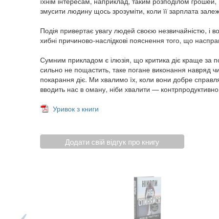
їхнім інтересам, наприклад, таким розподілом грошей,
змусити людину щось зрозуміти, коли її зарплата залежи
Подія привертає увагу людей своєю незвичайністю, і в
хибні причиново‑наслідкові пояснення того, що насправ
Сумним прикладом є ілюзія, що критика діє краще за п
сильно не пощастить, таке погане виконання навряд чи
покарання діє. Ми хвалимо їх, коли вони добре справля
вводить нас в оману, ніби хвалити — контрпродуктивно
Уривок з книги
Додати свій відгук про книгу