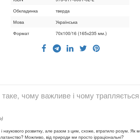
Обкладинка
тверда
Мова
Українська
Формат
70x100/16 (165х235 мм.)
 таке, чому важливе і чому трапляється
о)
і наукового розвитку, але разом з цим, схоже, втратило розум. Як м
арлатанство? Можливо, від природи ми просто ірраціональні?