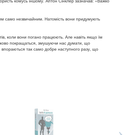
користь комусь іншому. Аптон Сінклер зазначав: «Важко
аким само незвичайним. Натомість вони придумують
ів, коли вони погано працюють. Але навіть якщо їм
язково покращаться, змушуючи нас думати, що
чи впораються так само добре наступного разу, що