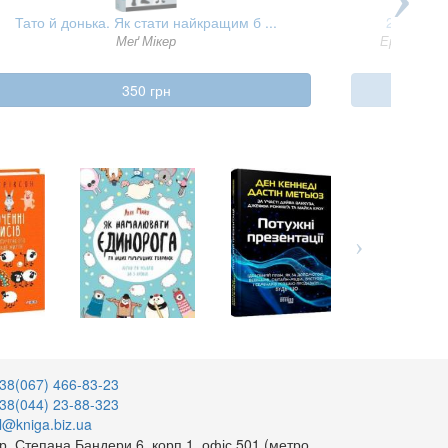
Тато й донька. Як стати найкращим б ...
2024 кіло
Меґ Мікер
Ерік Ван 
350 грн
38(067) 466-83-23
38(044) 23-88-323
l@kniga.biz.ua
р. Степана Бандери 6, корп.1, офіс 501 (метро