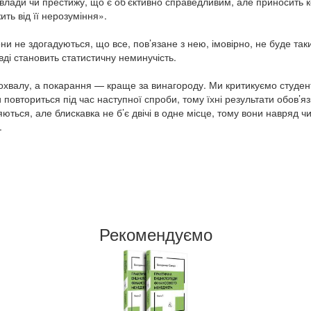
 влади чи престижу, що є об’єктивно справедливим, але приносить 
ть від її нерозуміння».
они не здогадуються, що все, пов’язане з нею, імовірно, не буде т
ді становить статистичну неминучість.
охвалу, а покарання — краще за винагороду. Ми критикуємо студент
 повториться під час наступної спроби, тому їхні результати обов’
ються, але блискавка не б’є двічі в одне місце, тому вони навряд 
.
Рекомендуємо