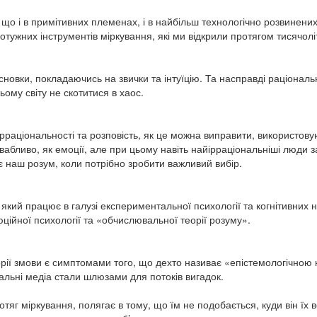
 що і в примітивних племенах, і в найбільш технологічно розвинен
ужних інструментів міркування, які ми відкрили протягом тисячоліть
новки, покладаючись на звички та інтуїцію. Та насправді раціональ
ому світу не скотитися в хаос.
о ірраціональності та розповість, як це можна виправити, використову
абливо, як емоції, але при цьому навіть найірраціональніші люди з
є наш розум, коли потрібно зробити важливий вибір.
кий працює в галузі експериментальної психології та когнітивних на
ційної психології та «обчислювальної теорії розуму».
еорії змови є симптомами того, що дехто називає «епістемологічно
іальні медіа стали шлюзами для потоків вигадок.
тяг міркування, полягає в тому, що їм не подобається, куди він їх 