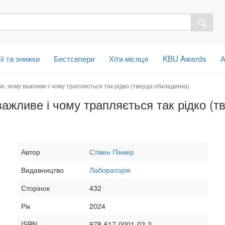
ії та знижки
Бестселери
Хіти місяця
KBU Awards
А
ке, чому важливе і чому трапляється так рідко (тверда обкладинка)
важливе і чому трапляється так рідко (т
Автор
Стівен Пінкер
Видавництво
Лабораторія
Сторінок
432
Рік
2024
ISBN
978-617-0001-02-2