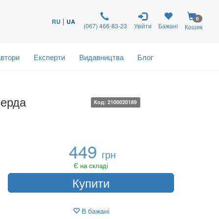
0
|
RU
UA
(067) 466-83-23
Увійти
Бажані
Кошик
втори
Експерти
Видавництва
Блог
верда
Код: 2100020189
449
грн
Є на складі
Купити
В бажані