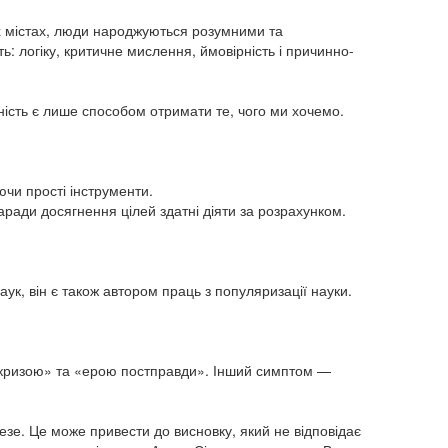
их містах, люди народжуються розумними та
: логіку, критичне мислення, ймовірність і причинно-
ність є лише способом отримати те, чого ми хочемо.
ючи прості інструменти.
аради досягнення цілей здатні діяти за розрахунком.
ук, він є також автором праць з популяризації науки.
ю кризою» та «ерою постправди». Інший симптом —
везе. Це може привести до висновку, який не відповідає