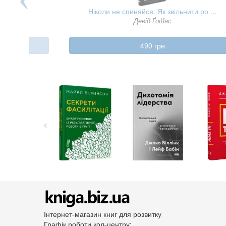
одарів ...
Ніколи не спиняйся. Як звільнити ро ...
Девід Ґоґґінс
490 грн
Інтернет-магазин книг для розвитку
Графік роботи кол-центру: