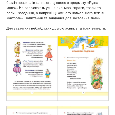
безліч нових слів та іншого цікавого з предмету «Рідна
мова». На вас чекають усні й письмові вправи, творчі та
логічні завдання, а наприкінці кожного навчального тижня —
контрольні запитання та завдання для засвоєння знань.
Для завзятих і небайдужих другокласників та їхніх вчителів.