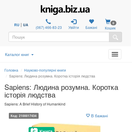
0
|
RU
UA
(067) 466-83-23
Увійти
Бажані
Кошик
Каталог книг
Головна
Науково-популярні книги
Sapiens: Людина розумна. Коротка історія людства
Sapiens: Людина розумна. Коротка
історія людства
Sapiens: A Brief History of Humankind
В бажані
Код: 2100017434