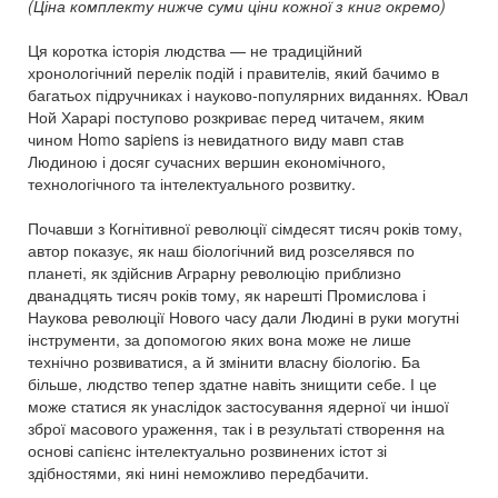
(Ціна комплекту нижче суми ціни кожної з книг окремо)
Ця коротка історія людства — не традиційний
хронологічний перелік подій і правителів, який бачимо в
багатьох підручниках і науково-популярних виданнях. Ювал
Ной Харарі поступово розкриває перед читачем, яким
чином Homo sapiens із невидатного виду мавп став
Людиною і досяг сучасних вершин економічного,
технологічного та інтелектуального розвитку.
Почавши з Когнітивної революції сімдесят тисяч років тому,
автор показує, як наш біологічний вид розселявся по
планеті, як здійснив Аграрну революцію приблизно
дванадцять тисяч років тому, як нарешті Промислова і
Наукова революції Нового часу дали Людині в руки могутні
інструменти, за допомогою яких вона може не лише
технічно розвиватися, а й змінити власну біологію. Ба
більше, людство тепер здатне навіть знищити себе. І це
може статися як унаслідок застосування ядерної чи іншої
зброї масового ураження, так і в результаті створення на
основі сапієнс інтелектуально розвинених істот зі
здібностями, які нині неможливо передбачити.