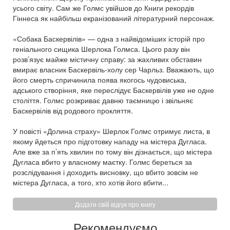
усього світу. Сам же Голмс увійшов до Книги рекордів
Гіннеса як найбільш екранізований літературний персонаж.
«Собака Баскервілів» — одна з найвідоміших історій про
геніального сищика Шерлока Голмса. Цього разу він
розв’язує майже містичну справу: за жахливих обставин
вмирає власник Баскервіль-холу сер Чарльз. Вважають, що
його смерть спричинила поява якогось чудовиська,
адського створіння, яке переслідує Баскервілів уже не одне
століття. Голмс розкриває давню таємницю і звільняє
Баскервілів від родового прокляття.
У повісті «Долина страху» Шерлок Голмс отримує листа, в
якому йдеться про підготовку нападу на містера Дугласа.
Але вже за п’ять хвилин по тому він дізнається, що містера
Дугласа вбито у власному маєтку. Голмс береться за
розслідування і доходить висновку, що вбито зовсім не
містера Дугласа, а того, хто хотів його вбити...
Додати свій відгук про книгу
Рекомендуємо