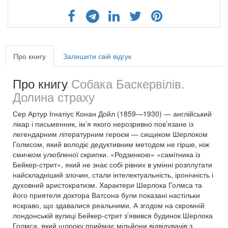
Про книгу
Залишити свій відгук
Про книгу
Собака Баскервілів.
Долина страху
Сер Артур Ігнатіус Конан Дойл (1859—1930) — англійський
лікар і письменник, ім’я якого нерозривно пов’язане із
легендарним літературним героєм — сищиком Шерлоком
Голмсом, який володіє дедуктивним методом не гірше, ніж
смичком улюбленої скрипки. «Родзинкою» «самітника із
Бейкер-стрит», який не знає собі рівних в умінні розплутати
найскладніший злочин, стали інтелектуальність, іронічність і
духовний аристократизм. Характери Шерлока Голмса та
його приятеля доктора Ватсона були показані настільки
яскраво, що здавалися реальними. А згодом на скромній
лондонській вулиці Бейкер-стрит з’явився будинок Шерлока
Голмса, який щороку приймає мільйони відвідувачів з