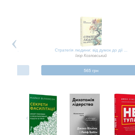
 про б ...
Стратегія людини: від думок до дії ...
Ігор Козловський
565 грн