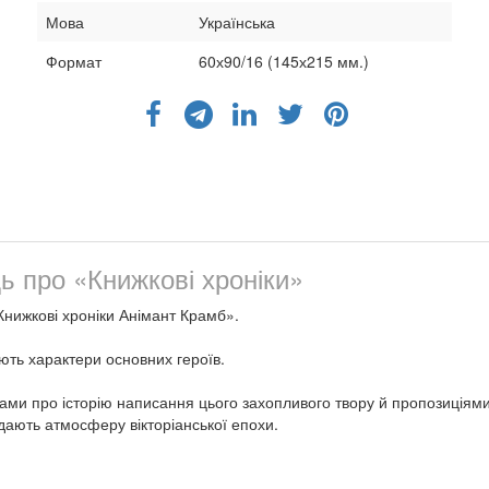
Мова
Українська
Формат
60х90/16 (145х215 мм.)
дь про «Книжкові хроніки»
Книжкові хроніки Анімант Крамб».
ють характери основних героїв.
ами про історію написання цього захопливого твору й пропозиціям
дають атмосферу вікторіанської епохи.