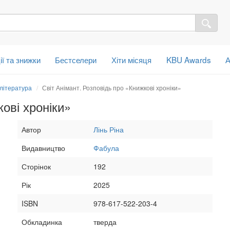
ії та знижки
Бестселери
Хіти місяця
KBU Awards
А
 література
Світ Анімант. Розповідь про «Книжкові хроніки»
ові хроніки»
Автор
Лінь Ріна
Видавництво
Фабула
Сторінок
192
Рік
2025
ISBN
978-617-522-203-4
Обкладинка
тверда