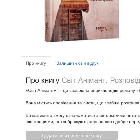
Про книгу
Залишити свій відгук
Про книгу
Світ Анімант. Розпові
«Світ Анімант» — це своєрідна енциклопедія роману «
Вона містить оповідання та листи, що глибше розкрива
Ви матимете змогу ознайомитися з авторськими нотатк
ілюстраціями, що зображують персонажів і добре пере
Додати свій відгук про книгу