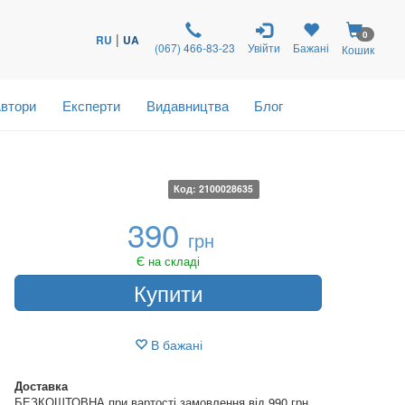
0
|
RU
UA
(067) 466-83-23
Увійти
Бажані
Кошик
втори
Експерти
Видавництва
Блог
Код: 2100028635
390
грн
Є на складі
Купити
В бажані
Доставка
БЕЗКОШТОВНА при вартості замовлення від 990 грн