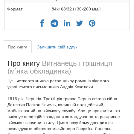
Формат
84х108/32 (130х200 мм.)
Про книгу
Залишити свій відгук
Про книгу
Вигнанець і грішниця
(м’яка обкладинка)
Це - четверта книжка ретро-циклу романів відомого
українського письменника Андрія Кокотюхи.
1916 рік, Чернігів. Третій рік триває Перша світова війна.
Детектив Платон Чечель, колишній поліцейський,
мобілізований на військову службу. Але це прикриття: він
виконує неофіційні завдання командування та розкриває
військові злочини в тилу. Цього разу йому доводиться
розслідувати вбивство мільйонера Гавриїла Логінова.