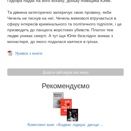
Підозра падає на його кохану, доньку поміщика Юлію.
Та дівчина категорично заперечує свою провину, якби
Чечель не тиснув на неї. Чечель мимоволі втручається в
сферу інтересів кримінального та політичного підпілля, і це
призводить до ланцюга жорстоких убивств. Платон теж
ледве уникає смерті. А тут іще Юлія безслідно зникає з
монастиря, до якого подалася каятися в гріхах.
Уривок з книги
Додати свій відгук про книгу
Рекомендуємо
..
Комплект книг «Кодекс лідера: дисци ...
Кр