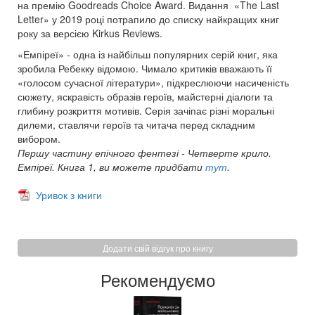
на премію Goodreads Choice Award. Видання «The Last
Letter» у 2019 році потрапило до списку найкращих книг
року за версією Kirkus Reviews.
«Емпіреї» - одна із найбільш популярних серій книг, яка
зробила Ребекку відомою. Чимало критиків вважають її
«голосом сучасної літератури», підкреслюючи насиченість
сюжету, яскравість образів героїв, майстерні діалоги та
глибину розкриття мотивів. Серія зачіпає різні моральні
дилеми, ставлячи героїв та читача перед складним
вибором.
Першу частину епічного фентезі - Четверте крило.
Емпіреї. Книга 1, ви можете придбати
тут
.
Уривок з книги
Додати свій відгук про книгу
Рекомендуємо