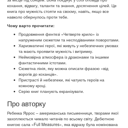
кохання, відвагу, таланти та знання, досягнення цілей. Це
книга про мужність стояти на своєму, навіть, якщо все
навколо обернулось проти тебе.
Чому варто прочитати:
Продовження фентезі «Четверте крило» із
напруженим сюжетом та несподіваними поворотами.
Харизматичні герої, які живуть у небезпечних умовах
та мають проявити мужність і витримку.
Неймовірна атмосфера із драконами та іншими
фантастичними істотами.
Сюжетна лінія, яку можна описати фразою «від
ворогів до коханців».
Пристрасті й небезпеки, які чатують героїв на
кожному кроці.
Серію книг планують екранізувати.
Про авторку
Ребекка Яррос – американська письменниця, творами якої
захоплюється чимало читачів по всьому світу. Дебютною
книгою сала «Full Measures», яка відразу була номінована