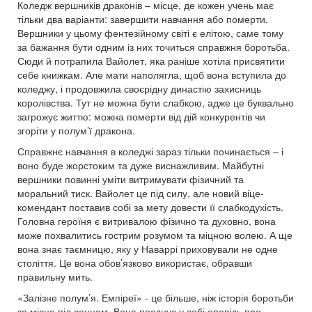
Коледж вершників драконів – місце, де кожен учень має
тільки два варіанти: завершити навчання або померти.
Вершники у цьому фентезійному світі є елітою, саме тому
за бажання бути одним із них точиться справжня боротьба.
Сюди й потрапила Вайолет, яка раніше хотіла присвятити
себе книжкам. Але мати наполягла, щоб вона вступила до
коледжу, і продовжила своєрідну династію захисниць
королівства. Тут не можна бути слабкою, адже це буквально
загрожує життю: можна померти від дій конкурентів чи
згоріти у полум’ї дракона.
Справжнє навчання в коледжі зараз тільки починається – і
воно буде жорстоким та дуже виснажливим. Майбутні
вершники повинні уміти витримувати фізичний та
моральний тиск. Вайолет це під силу, але новий віце-
комендант поставив собі за мету довести її слабкодухість.
Головна героїня є витривалою фізично та духовно, вона
може похвалитись гострим розумом та міцною волею. А ще
вона знає таємницю, яку у Наваррі приховували не одне
століття. Це вона обов’язково використає, обравши
правильну мить.
«Залізне полум’я. Емпіреї» - це більше, ніж історія боротьби
за місце під сонцем. Вона поєднує у собі оповідь про