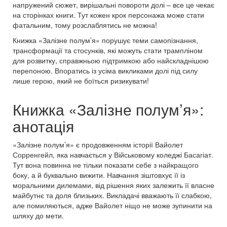
напружений сюжет, вирішальні повороти долі – все це чекає
на сторінках книги. Тут кожен крок персонажа може стати
фатальним, тому розслаблятись не можна!
Книжка «Залізне полум’я» порушує теми самопізнання,
трансформації та стосунків, які можуть стати трампліном
для розвитку, справжньою підтримкою або найскладнішою
перепоною. Впоратись із усіма викликами долі під силу
лише герою, який не боїться ризикувати!
Книжка «Залізне полум’я»:
анотація
«Залізне полум’я» є продовженням історії Вайолет
Сорренгейл, яка навчається у Військовому коледжі Басагіат.
Тут вона повинна не тільки показати себе з найкращого
боку, а й буквально вижити. Навчання зіштовхує її із
моральними дилемами, від рішення яких залежить її власне
майбутнє та доля близьких. Викладачі вважають її слабкою,
але помиляються, адже Вайолет ніщо не може зупинити на
шляху до мети.