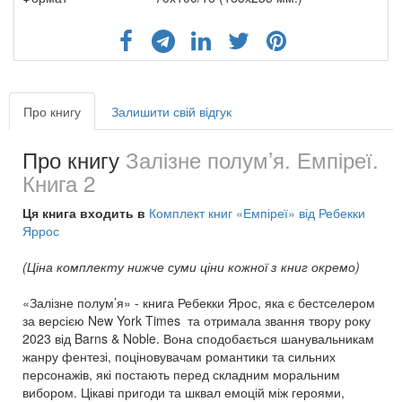
Про книгу
Залишити свій відгук
Про книгу
Залізне полум’я. Емпіреї.
Книга 2
Ця книга входить в
Комплект книг «Емпіреї» від Ребекки
Яррос
(Ціна комплекту нижче суми ціни кожної з книг окремо)
«Залізне полум’я» - книга Ребекки Ярос, яка є бестселером
за версією New York Times та отримала звання твору року
2023 від Barns & Noble. Вона сподобається шанувальникам
жанру фентезі, поціновувачам романтики та сильних
персонажів, які постають перед складним моральним
вибором. Цікаві пригоди та шквал емоцій між героями,