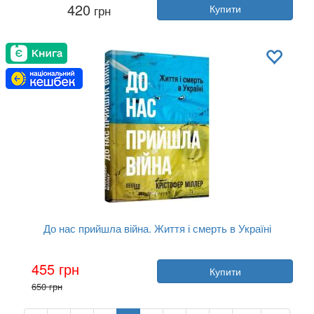
420
грн
Купити
Рік:
2024
Видавництво:
Фабула
Обкладинка:
тверда
Мова:
Українська
До нас прийшла війна. Життя і смерть в Україні
Автор:
Крістофер Міллер
455 грн
Купити
Рік:
2024
650 грн
Видавництво:
Фабула
Обкладинка:
тверда
Мова:
Українська