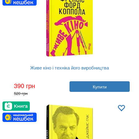
Живе кіно і техніка його виробництва
Автор:
Френсіс Форд Коппола
390 грн
Купити
Рік:
2021
520 грн
Видавництво:
Фабула
Обкладинка:
тверда
Мова:
Українська