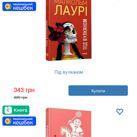
Під вулканом
Автор:
Малкольм Лаурі
343 грн
Купити
Рік:
2021
490 грн
Видавництво:
Фабула
Обкладинка:
тверда
Мова:
Українська