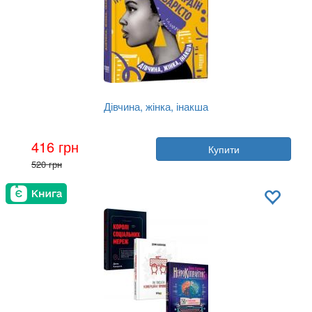
Дівчина, жінка, інакша
Автор:
Бернардін Еварісто
416 грн
Купити
Рік:
2021
520 грн
Видавництво:
Фабула
Обкладинка:
тверда
Мова:
Українська