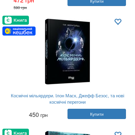
Купити
Рік:
2019
590 грн
Видавництво:
Фабула
Обкладинка:
тверда
Мова:
Українська
Космічні мільярдери. Ілон Маск, Джефф Безос, та нові
космічні перегони
Автор:
Тім Фернхольц
450
грн
Купити
Рік:
2019
Видавництво:
Фабула
Обкладинка:
тверда
Мова:
Українська