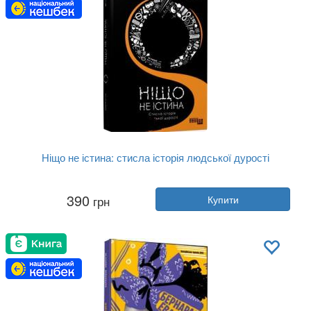
Ніщо не істина: стисла історія людської дурості
Автор:
Сергій Щербаков
390
грн
Купити
Рік:
2021
Видавництво:
Фабула
Обкладинка:
тверда
Мова:
Українська