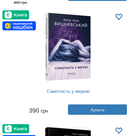
450 грн
Видавництво:
Фабула
Обкладинка:
тверда
Мова:
Українська
Самотність у мережі
Автор:
Януш Леон Вишневський
390
грн
Купити
Рік:
2019
Видавництво:
Фабула
Обкладинка:
тверда
Мова:
Українська