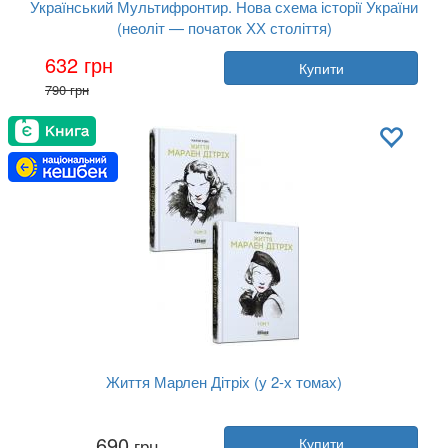
Український Мультифронтир. Нова схема історії України
(неоліт — початок ХХ століття)
Автор:
Колектив авторів, Сергій Гр...
632 грн
Купити
Рік:
2024
790 грн
Видавництво:
Фабула
Обкладинка:
тверда
Мова:
Українська
Життя Марлен Дітріх (у 2-х томах)
Автор:
Марія Ріва
690
грн
Купити
Рік:
2018