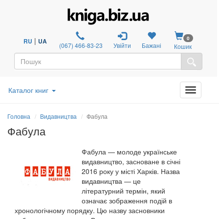
0
|
RU
UA
(067) 466-83-23
Увійти
Бажані
Кошик
Каталог книг
Головна
Видавництва
Фабула
Фабула
Фабула
—
молоде українське
видавництво, засноване в січні
2016 року у місті Харків. Назва
видавництва
—
це
літературний термін, який
означає зображення подій в
хронологічному порядку. Цю назву засновники