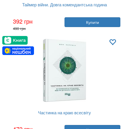
Таймер війни. Довга комендантська година
Автор:
Андрій Кокотюха
392 грн
Купити
Рік:
2023
490 грн
Видавництво:
Фабула
Обкладинка:
тверда
Мова:
Українська
Частинка на краю всесвіту
Автор:
Шон Керролл
472 грн