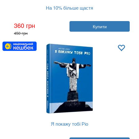
На 10% більше щастя
Автор:
Ден Харріс, Джеффрі Воррен,...
360 грн
Купити
Рік:
2021
450 грн
Видавництво:
Фабула
Обкладинка:
тверда
Мова:
Українська
Я покажу тобі Ріо
Автор:
Крістіна Нгуєн