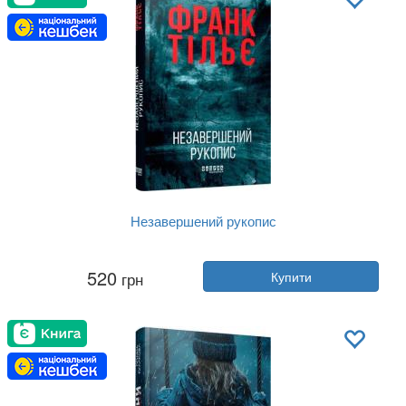
Незавершений рукопис
Автор:
Франк Тільє
520
грн
Купити
Рік:
2025
Видавництво:
Фабула
Обкладинка:
тверда
Мова:
Українська