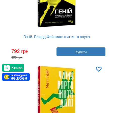
Геній. Річард Фейнман: життя та наука
Автор:
Джеймс Глік
792 грн
Купити
Рік:
2021
990 грн
Видавництво:
Фабула
Обкладинка:
тверда
Мова:
Українська