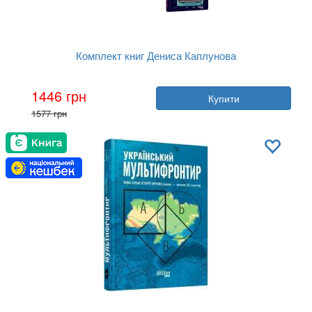
Комплект книг Дениса Каплунова
Автор:
Денис Каплунов
1446 грн
Купити
Рік:
2023
1577 грн
Видавництво:
Фабула
Обкладинка:
тверда
Мова:
Українська