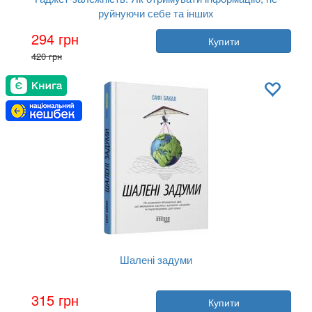
руйнуючи себе та інших
Автор:
Алекс Сучжон-Кім Пан
294 грн
Купити
Рік:
2020
420 грн
Видавництво:
Фабула
Обкладинка:
тверда
Мова:
Українська
Шалені задуми
Автор:
Сафі Бакал
315 грн
Купити
Рік:
2020