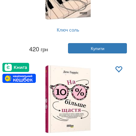
Ключ соль
Автор:
Галина Матвєєва
420
грн
Купити
Рік:
2024
Видавництво:
Фабула
Обкладинка:
тверда
Мова:
Українська