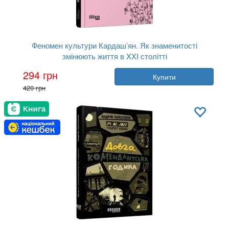
Феномен культури Кардаш’ян. Як знаменитості
змінюють життя в XXI столітті
Автор:
Елліс Кешмор
294 грн
Купити
Рік:
2020
420 грн
Видавництво:
Фабула
Обкладинка:
тверда
Мова:
Українська