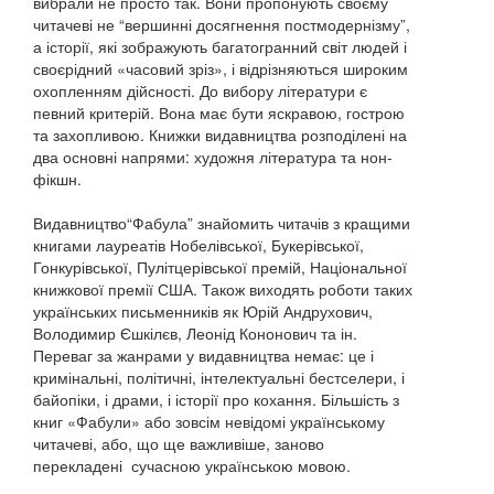
вибрали не просто так. Вони пропонують своєму
читачеві не “вершинні досягнення постмодернізму”,
а історії, які зображують багатогранний світ людей і
своєрідний «часовий зріз», і відрізняються широким
охопленням дійсності. До вибору літератури є
певний критерій. Вона має бути яскравою, гострою
та захопливою. Книжки видавництва розподілені на
два основні напрями: художня література та нон-
фікшн.
Видавництво“Фабула” знайомить читачів з кращими
книгами лауреатів Нобелівської, Букерівської,
Гонкурівської, Пулітцерівської премій, Національної
книжкової премії США. Також виходять роботи таких
українських письменників як Юрій Андрухович,
Володимир Єшкілєв, Леонід Кононович та ін.
Переваг за жанрами у видавництва немає: це і
кримінальні, політичні, інтелектуальні бестселери, і
байопіки, і драми, і історії про кохання. Більшість з
книг «Фабули» або зовсім невідомі українському
читачеві, або, що ще важливіше, заново
перекладені сучасною українською мовою.