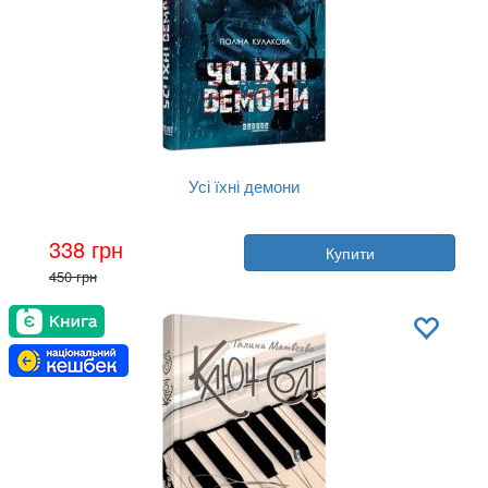
Усі їхні демони
Автор:
Поліна Кулакова
338 грн
Купити
Рік:
2024
450 грн
Видавництво:
Фабула
Обкладинка:
тверда
Мова:
Українська