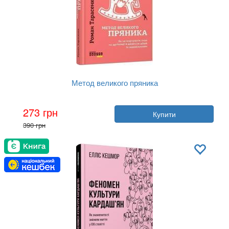
Метод великого пряника
Автор:
Роман Тарасенко
273 грн
Купити
Рік:
2019
390 грн
Видавництво:
Фабула
Обкладинка:
тверда
Мова:
Українська