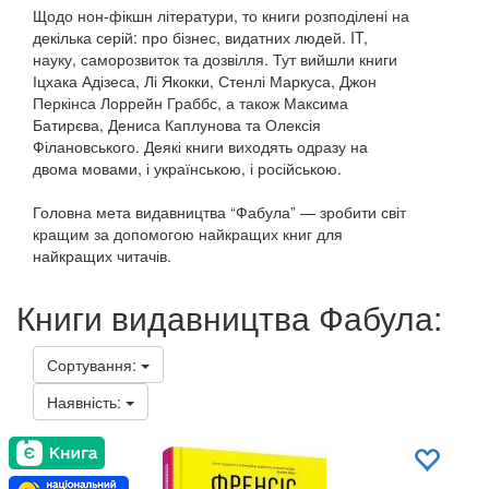
Щодо нон-фікшн літератури, то книги розподілені на
декілька серій: про бізнес, видатних людей. IT,
науку, саморозвиток та дозвілля. Тут вийшли книги
Іцхака Адізеса, Лі Якокки, Стенлі Маркуса, Джон
Перкінса Лоррейн Граббс, а також Максима
Батирєва, Дениса Каплунова та Олексія
Філановського. Деякі книги виходять одразу на
двома мовами, і українською, і російською.
Головна мета видавництва “Фабула” — зробити світ
кращим за допомогою найкращих книг для
найкращих читачів.
Книги видавництва Фабула:
Сортування:
Наявність: