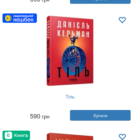
Видавництво:
Фабула
Обкладинка:
тверда
Мова:
Українська
Тіль
Автор:
Даніель Кельман
590
грн
Купити
Рік:
2025
Видавництво:
Фабула
Обкладинка:
тверда
Мова:
Українська