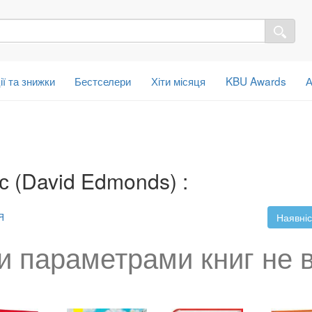
ії та знижки
Бестселери
Хіти місяця
KBU Awards
А
 (David Edmonds) :
Я
Наявніс
и параметрами книг не 