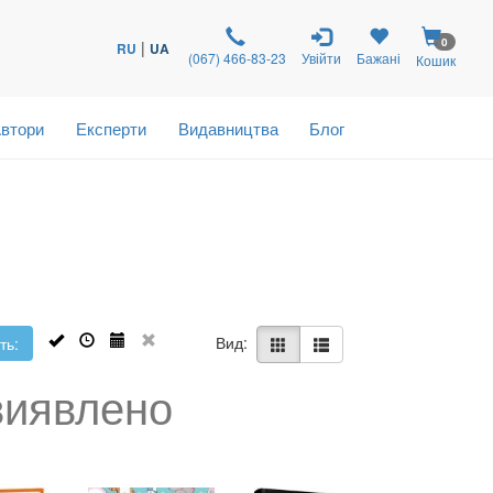
0
|
RU
UA
(067) 466-83-23
Увійти
Бажані
Кошик
втори
Експерти
Видавництва
Блог
Вид:
ть:
виявлено