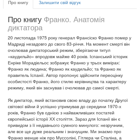
Про книгу
Залишити свій відгук
Про книгу
Франко. Анатомія
диктатора
20 листопада 1975 року генерал Франсіско Франко помер у
Мадриді незадовго до свого 83-річчя. На момент смерті він
очолював диктаторський режим, зберігаючи титул
«каудильйо» впродовж майже 40 років. Іспанський історик
Енріке Морадіельос зображує Франко у трьох вимірах:
Франко як людина; Франко як каудильйо; та Франко як
правитель Іспанії. Автор пропонує здійснити переоцінку
особистості Франко, його стилю керівництва та характеру
режиму, який він заснував і очолював до самої смерті.
Як диктатор, який встановив свою владу до початку Другої
світової війни й успішно утримував до середини 1970-х
років, Франко був однією з найважливіших постатей
європейської історії ХХ століття. Зараз для Іспанії він є
привидом з її недавнього сумного минулого: незручним,
але все ще дуже реальним і значущим. Ми знаємо про
Франко менше ніж про Муссоліні, Гітлера чи Сталіна, а