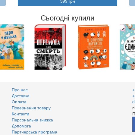
399 грн
Сьогодні купили
Про нас
+
Доставка
+
Оплата
d
Повернення товару
п
Контакти
П
Персональна знижка
Допомога
Партнерська програма