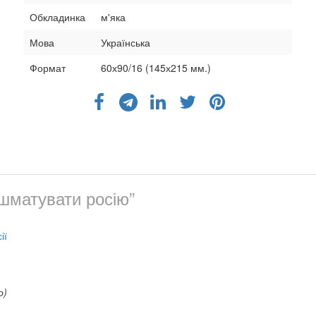
Обкладинка
м'яка
Мова
Українська
Формат
60х90/16 (145х215 мм.)
шматувати росію”
ії
о)