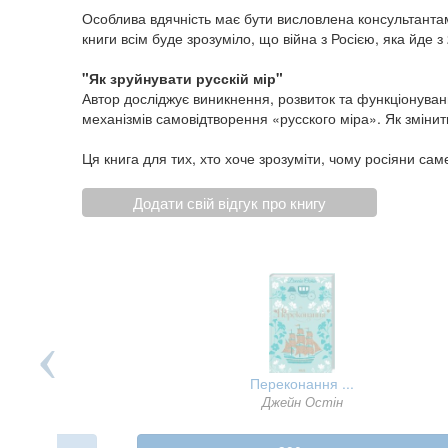
Особлива вдячність має бути висловлена консультантам
книги всім буде зрозуміло, що війна з Росією, яка йде
"Як зруйнувати русскій мір"
Автор досліджує виникнення, розвиток та функціонуванн
механізмів самовідтворення «русского міра». Як змінит
Ця книга для тих, хто хоче зрозуміти, чому росіяни саме
Додати свій відгук про книгу
 і 3- ...
Переконання ...
склеб
Джейн Остін