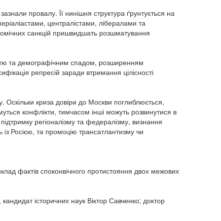
азнали провалу. Її нинішня структура ґрунтується на
мперіаліастами, централістами, лібералами та
ономічних санкцій пришвидшать розшматування
істю та демографічним спадом, розширенням
сифікація репресій заради втримання цілісності
ху. Оскільки криза довіри до Москви поглиблюється,
муться конфлікти, тимчасом інші можуть розвинутися в
підтримку регіоналізму та федералізму, визнання
ь із Росією, та промоцію трансатлантизму чи
иклад фактів споконвічного протистояння двох межових
 кандидат історичних наук Віктор Савченко; доктор