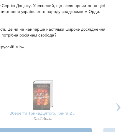
 Сергію Дацюку. Упевнений, що після прочитання цієї
протистояння українського народу спадкоємцям Орди.
ості. Це чи не найперше настільки широке дослідження
и потрібна росіянам свобода?
«русскій мір».
Вберегти Тринадцятого. Книга 2 ...
Серце. І
Хлої Волш