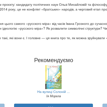
 проєкту: кандидату політичних наук Ользі Михайловій та філософу
 з 2014 року, це не конфлікт «братських» народів, а черговий етап 
я цього самого «русского міра» від часів Івана Грозного до сучасн
и ідеологію «русского міра»? Як розвалити символічні структури? Ч
 такі, які вони є. І головне — ця книга про те, як можна зруйнувати 
Рекомендуємо
На вулиці Солоній ...
Ія Морела