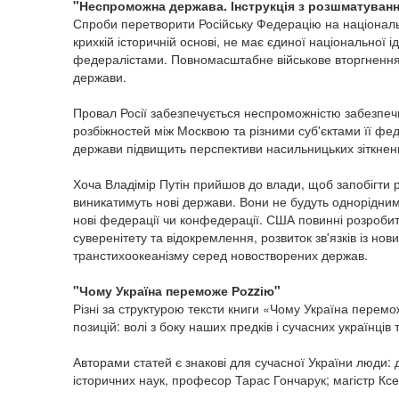
"Неспроможна держава. Інструкція з розшматуванн
Спроби перетворити Російську Федерацію на національн
крихкій історичній основі, не має єдиної національної 
федералістами. Повномасштабне військове вторгнення
держави.
Провал Росії забезпечується неспроможністю забезпеч
розбіжностей між Москвою та різними суб'єктами її фед
держави підвищить перспективи насильницьких зіткнен
Хоча Владімір Путін прийшов до влади, щоб запобігти ро
виникатимуть нові держави. Вони не будуть однорідним
нові федерації чи конфедерації. США повинні розробит
суверенітету та відокремлення, розвиток зв'язків із 
транстихоокеанізму серед новостворених держав.
"Чому Україна переможе Роzzію"
Різні за структурою тексти книги «Чому Україна перем
позицій: волі з боку наших предків і сучасних українців 
Авторами статей є знакові для сучасної України люди:
історичних наук, професор Тарас Гончарук; магістр Ксе