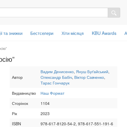
ії та знижки
Бестселери
Хіти місяця
KBU Awards
А
сію”
осію”
Вадим Денисенко
,
Януш Буґайський
,
Автор
Олександр Бабіч
,
Віктор Савченко
,
Тарас Гончарук
Видавництво
Наш Формат
Сторінок
1104
Рік
2023
ISBN
978-617-8120-54-2, 978-617-551-191-6