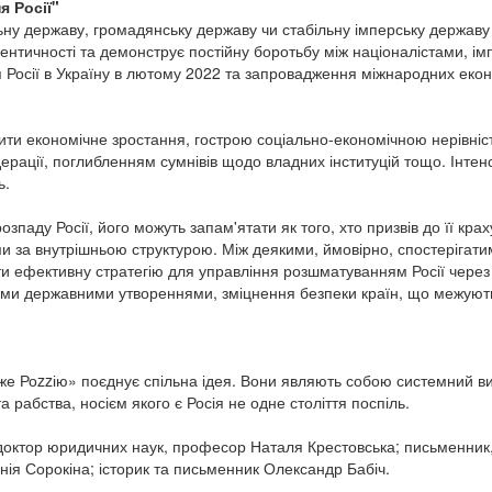
я Росії"
у державу, громадянську державу чи стабільну імперську державу з
ідентичності та демонструє постійну боротьбу між націоналістами, і
 Росії в Україну в лютому 2022 та запровадження міжнародних ек
ити економічне зростання, гострою соціально-економічною нерівн
ерації, поглибленням сумнівів щодо владних інституцій тощо. Інтен
ь.
зпаду Росії, його можуть запам'ятати як того, хто призвів до її кра
и за внутрішньою структурою. Між деякими, ймовірно, спостерігати
и ефективну стратегію для управління розшматуванням Росії через 
новими державними утвореннями, зміцнення безпеки країн, що межуют
оже Роzzію» поєднує спільна ідея. Вони являють собою системний в
та рабства, носієм якого є Росія не одне століття поспіль.
 доктор юридичних наук, професор Наталя Крестовська; письменник,
нія Сорокіна; історик та письменник Олександр Бабіч.