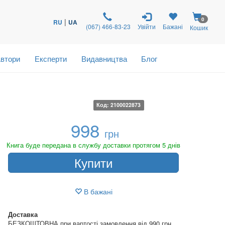
0
|
RU
UA
(067) 466-83-23
Увійти
Бажані
Кошик
втори
Експерти
Видавництва
Блог
Код: 2100022873
998
грн
Книга буде передана в службу доставки протягом 5 днів
Купити
В бажані
Доставка
БЕЗКОШТОВНА при вартості замовлення від 990 грн