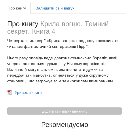
Про книгу
Залишити свій відгук
Про книгу
Крила вогню. Темний
секрет. Книга 4
Четверта книга серії «Крила вогню» продовжує розкривати
читачам фантастичний світ драконів Піррії.
Цього разу оповідь веде драконя-темнокрил Зореліт, який
уперше опиняється вдома — у Нічному королівстві.
Величне й могутнє плем’я, здатне читати думки та
передбачати майбутнє, опиняється у дуже скрутному
становищі, що загрожує всім темнокрилам вимиранням.
Уривок з книги
Додати свій відгук про книгу
Рекомендуємо