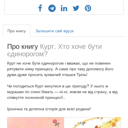
Про книгу
Залишити свій відгук
Про книгу
Курт. Хто хоче бути
єдинорогом?
Курт не хоче бути єдинорогом і вважає, що не повинен
рятувати ніяку принцесу. А саме про таку допомогу його
дуже-дуже просить зухвалий пташок Тріль!
Чи погодиться Курт кинутися в цю пригоду? У нього ж
мурашки по спині біжать — ні-ні, зовсім не від страху, а від
співчуття полоненій принцесі!..
Іронічна та дотепна історія для всієї родини!