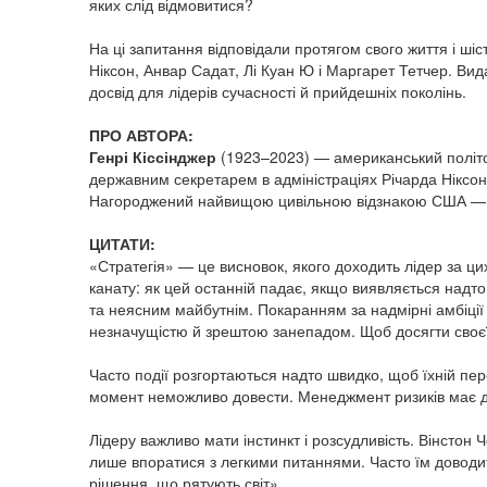
яких слід відмовитися?
На ці запитання відповідали протягом свого життя і ші
Ніксон, Анвар Садат, Лі Куан Ю і Маргарет Тетчер. Вида
досвід для лідерів сучасності й прийдешніх поколінь.
ПРО АВТОРА:
Генрі Кіссінджер
(1923–2023) — американський політо
державним секретарем в адміністраціях Річарда Ніксона
Нагороджений найвищою цивільною відзнакою США —
ЦИТАТИ:
«Стратегія» — це висновок, якого доходить лідер за ци
канату: як цей останній падає, якщо виявляється надт
та неясним майбутнім. Покаранням за надмірні амбіції
незначущістю й зрештою занепадом. Щоб досягти своєї м
Часто події розгортаються надто швидко, щоб їхній пер
момент неможливо довести. Менеджмент ризиків має для 
Лідеру важливо мати інстинкт і розсудливість. Вінстон 
лише впоратися з легкими питаннями. Часто їм доводить
рішення, що рятують світ».