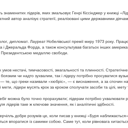
сть знаменитих лідерів, яких змальовує Генрі Кіссінджер у книжці «
тний автор аналізує стратегії, реалізовані цими державними діячами, 
лог, дипломат. Лауреат Нобелівської премії миру 1973 року. Працю
 і Джеральда Форда, а також консультував багатьох інших американс
 Президентською медаллю свободи.
х умов нестачі, тимчасовості, змагальності та плинності. Стратегічн
о боязким чи надто зухвалим, так і лідеру потрібно просуватися ву
 — те, що греки називали «хюбріс», — є виснаження, а за спочин н
ети, лідери мусять крок за кроком сполучати засоби та цілі, мету 
ебіг можна було точно прорахувати; лідерам потрібно ухвалювати ріш
лідерів таке ж ключове значення, як і аналітичні здібності.
Черчілль добре розумів це, коли писав у книжці «Буря наближається»
ся впоратися із самими собою. Саме тут, коли рівновага хитається,