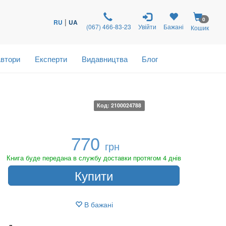
0
|
RU
UA
(067) 466-83-23
Увійти
Бажані
Кошик
втори
Експерти
Видавництва
Блог
Код: 2100024788
770
грн
Книга буде передана в службу доставки протягом 4 днів
Купити
В бажані