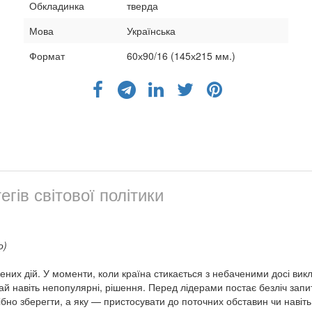
Обкладинка
тверда
Мова
Українська
Формат
60х90/16 (145х215 мм.)
егів світової політики
о)
них дій. У моменти, коли країна стикається з небаченими досі виклик
хай навіть непопулярні, рішення. Перед лідерами постає безліч запи
но зберегти, а яку — пристосувати до поточних обставин чи навіть 