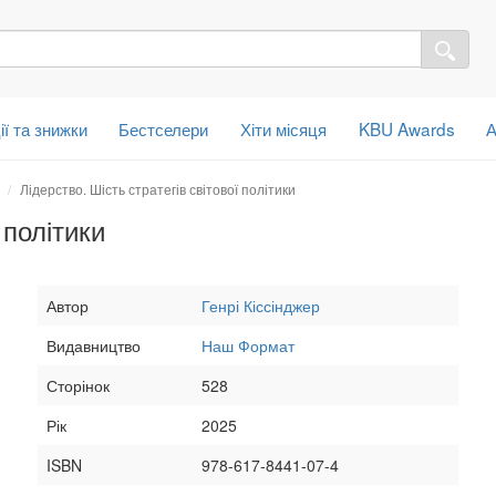
ії та знижки
Бестселери
Хіти місяця
KBU Awards
А
Лідерство. Шість стратегів світової політики
 політики
Автор
Генрі Кіссінджер
Видавництво
Наш Формат
Сторінок
528
Рік
2025
ISBN
978-617-8441-07-4