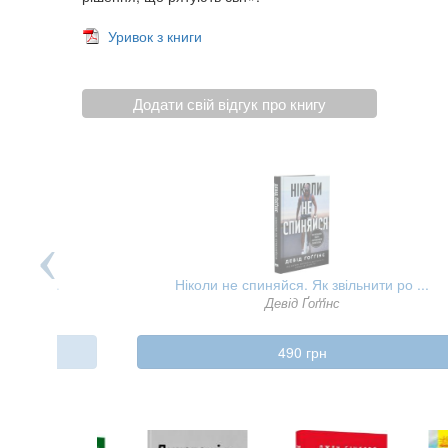
Уривок з книги
Додати свій відгук про книгу
я нашо ...
Ніколи не спиняйся. Як звільнити ро ...
ех
Девід Ґоґґінс
490 грн