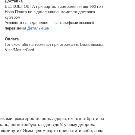
Доставка
БЕЗКОШТОВНА при вартості замовлення від 990 грн
Нова Пошта на відділення/поштомат та доставка
кур'єром;
Укрпошта на відділення — за тарифами компанії-
перевізника
Детальніше
Оплата
Готівкою або на термінал при отриманні, Безготівкова,
Visa/MasterCard
ами, різко зростає роль лідерів, які готові брати на
тань, які потребують відповідей: у чому джерела
відкинути? Яким цілям варто присвятити себе, а від