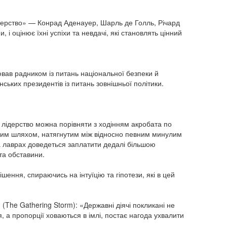
Лідерство» — Конрад Аденауер, Шарль де Голль, Річард
і оцінює їхні успіхи та невдачі, які становлять цінний
вав радником із питань національної безпеки й
ьких президентів із питань зовнішньої політики.
е лідерство можна порівняти з ходінням акробата по
зьким шляхом, натягнутим між відносно певним минулим
а лаврах доведеться заплатити дедалі більшою
та обставини.
ення, спираючись на інтуїцію та гіпотези, які в цей
 (The Gathering Storm): «Державні діячі покликані не
 а пропорції ховаються в імлі, постає нагода ухвалити