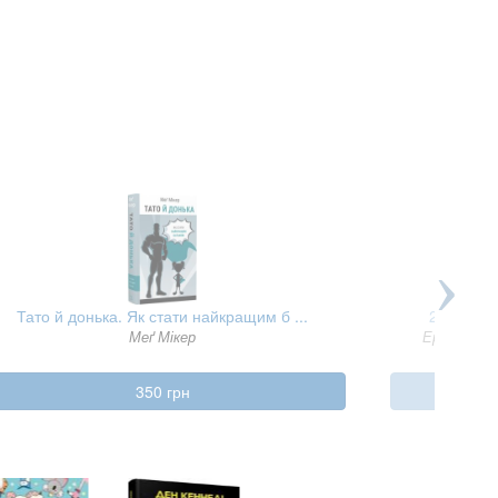
Тато й донька. Як стати найкращим б ...
2024 кіло
Меґ Мікер
Ерік Ван 
350 грн