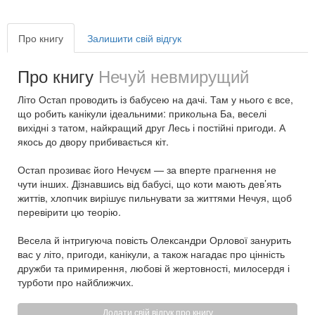
Про книгу
Залишити свій відгук
Про книгу
Нечуй невмирущий
Літо Остап проводить із бабусею на дачі. Там у нього є все,
що робить канікули ідеальними: прикольна Ба, веселі
вихідні з татом, найкращий друг Лесь і постійні пригоди. А
якось до двору прибивається кіт.
Остап прозиває його Нечуєм — за вперте прагнення не
чути інших. Дізнавшись від бабусі, що коти мають дев’ять
життів, хлопчик вирішує пильнувати за життями Нечуя, щоб
перевірити цю теорію.
Весела й інтригуюча повість Олександри Орлової занурить
вас у літо, пригоди, канікули, а також нагадає про цінність
дружби та примирення, любові й жертовності, милосердя і
турботи про найближчих.
Додати свій відгук про книгу