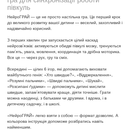
півкуль
НейроГРАЙ — це не просто настільна гра. Це перший крок
до великого розвитку вашої дитини — веселий, захопливий і
надзвичайно корисний.
З перших хвилин гри запускається цілий каскад
нейрозв’язків: активуються обидві півкулі мозку, тренуються
пам’ять, увага, мовлення, координація та дрібна моторика.
Все це — через рух, гру та сміх.
Всередині — цілих 6 ігор, які допомагають виховати
майбутнього генія: «Хто швидше?», «Віддзеркалення»,
«Розумні пальчики», «Швидкі пальчики», «Шукай»,
«Розсипані ґудзики» — допоможуть дитині мислити
швидше, запам’ятовувати краще, діяти точніше. Грати
можна наодинці, з батьками чи друзями. І вдома, і в
дитячому садочку, і в школі.
«НейроГРАЙ» легко взяти з собою — формат дозволяє. А
кольорова інструкція допоможе розібратись навіть
найменшим.