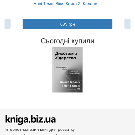
...
Нові Темні Віки. Книга 2. Колапс ...
Тя
699 грн
Сьогодні купили
Інтернет-магазин книг для розвитку