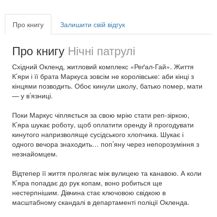
Про книгу
Залишити свій відгук
Про книгу
Нічні патрулі
Східний Окленд, житловий комплекс «Реґал-Гай». Життя
К’яри і її брата Маркуса зовсім не королівське: аби кінці з
кінцями позводить. Обоє кинули школу, батько помер, мати
— у в’язниці.
Поки Маркус чіпляється за свою мрію стати реп-зіркою,
К’яра шукає роботу, щоб оплатити оренду й прогодувати
кинутого напризволяще сусідського хлопчика. Шукає і
одного вечора знаходить… поп’яну через непорозуміння з
незнайомцем.
Відтепер її життя пролягає між вулицею та канавою. А коли
К’яра попадає до рук копам, воно робиться ще
нестерпнішим. Дівчина стає ключовою свідкою в
масштабному скандалі в департаменті поліції Окленда.