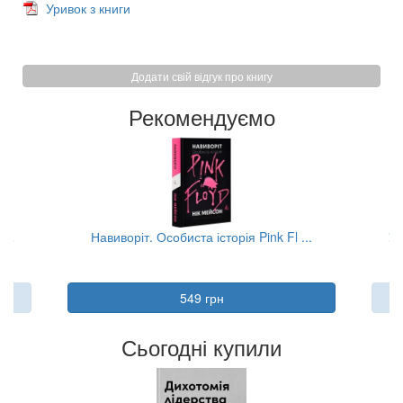
Уривок з книги
Додати свій відгук про книгу
Рекомендуємо
...
Навиворіт. Особиста історія Pink Fl ...
Ум
549 грн
Сьогодні купили