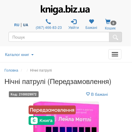
0
|
RU
UA
(067) 466-83-23
Увійти
Бажані
Кошик
Каталог книг
Головна
Нічні патрулі
Нічні патрулі (Передзамовлення)
В бажані
Код: 2100029972