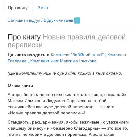
Про книгу
Зміст
Залишити відгук / Відгуки читачів
1
Про книгу
Новые правила деловой
переписки
Ця книга входить в
Комплект "Забійний email"
, Комплект
Главреда
, Комплект книг Максима Ільяхова
(Ціна комплекту нижче суми ціни кожної з книг окремо)
О чем книга
Авторы бестселлера о сильных текстах «Пиши, сокращай»
Максим Ильяхов и Людмила Сарычева дают бой
сложившейся культуре деловой переписки — в книге
«Новые правила деловой переписки»!
Стандарты, расшаркивания, якобы вежливые «с уважением
к вашему бизнесу» и «безмерно благодарны» — это всё то,
что мы не любим в деловой переписке. А если такая