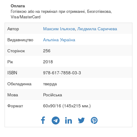
Оплата
Готівкою або на термінал при отриманні, Безготівкова,
Visa/MasterCard
Автор
Максим Ільяхов
,
Людмила Саричева
Видавництво
Альпіна Україна
Сторінок
256
Рік
2018
ISBN
978-617-7858-03-3
Обкладинка
тверда
Мова
Російська
Формат
60х90/16 (145х215 мм.)