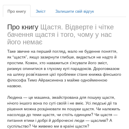
Про книгу
Зміст
Залишити свій відгук
Про книгу
Щастя. Відверте і чітке
бачення щастя і того, чому у нас
його немає
Таке звичне на перший погляд, мало не буденне поняття,
як “щастя”, якщо зазирнути глибше, видається не надто й
простим. Кожен, хто наважиться з’ясувати його зміст,
ризикує опинитися в глухому куті парадоксів. Дороговказом
на шляху розв’язання цієї проблеми стане книжка фінського
філософа Тимо Айраксинена з майже однойменною
назвою.
Людина — це машина, змайстрована для пошуку щастя,
нічого іншого вона по суті своїй і не вміє. Усі людські дії та
рішення можна розцінювати як пошуки щастя. Чи належить
насолода до теми щастя, чи стоїть одинцем? Чи щастя —
питання етики і добрі й доброчесні люди — щасливі? А
суспільство? Чи живемо ми в країні щастя?