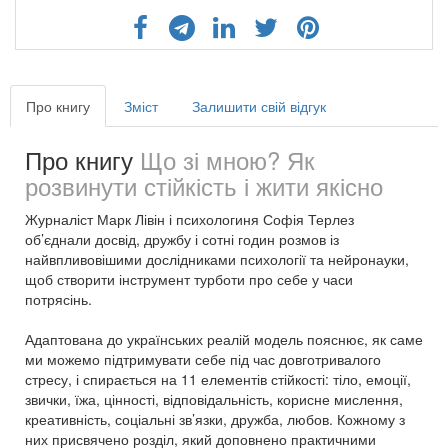
Про книгу
Зміст
Залишити свій відгук
Про книгу
Що зі мною? Як
розвинути стійкість і жити якісно
Журналіст Марк Лівін і психологиня Софія Терлез
об’єднали досвід, дружбу і сотні годин розмов із
найвпливовішими дослідниками психології та нейронауки,
щоб створити інструмент турботи про себе у часи
потрясінь.
Адаптована до українських реалій модель пояснює, як саме
ми можемо підтримувати себе під час довготривалого
стресу, і спирається на 11 елементів стійкості: тіло, емоції,
звички, їжа, цінності, відповідальність, корисне мислення,
креативність, соціальні зв’язки, дружба, любов. Кожному з
них присвячено розділ, який доповнено практичними